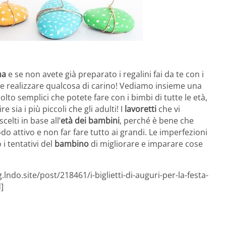
ma
e se non avete già preparato i regalini fai da te con i
 e realizzare qualcosa di carino! Vediamo insieme una
lto semplici che potete fare con i bimbi di tutte le età,
 sia i più piccoli che gli adulti! I
lavoretti
che vi
lti in base all’
età dei bambini
, perché è bene che
o attivo e non far fare tutto ai grandi. Le imperfezioni
i tentativi del
bambino
di migliorare e imparare cose
lndo.site/post/218461/i-biglietti-di-auguri-per-la-festa-
]