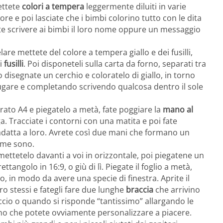
ettete
colori a tempera
leggermente diluiti in varie
re e poi lasciate che i bimbi colorino tutto con le dita
ate scrivere ai bimbi il loro nome oppure un messaggio
lare mettete del colore a tempera giallo e dei fusilli,
 i
fusilli
. Poi disponeteli sulla carta da forno, separati tra
o disegnate un cerchio e coloratelo di giallo, in torno
iugare e completando scrivendo qualcosa dentro il sole
rato A4 e piegatelo a metà, fate poggiare la
mano al
ga. Tracciate i contorni con una matita e poi fate
 adatta a loro. Avrete così due mani che formano un
ome sono.
mettetelo davanti a voi in orizzontale, poi piegatene un
tangolo in 16:9, o giù di lì. Piegate il foglio a metà,
no, in modo da avere una specie di finestra. Aprite il
ro stessi e fategli fare due lunghe
braccia
che arrivino
cio o quando si risponde “tantissimo” allargando le
segno che potete ovviamente personalizzare a piacere.