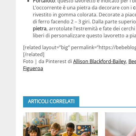
Portafoto
: questo lavoretto è indicato per i bi
L’occorrente è una pietra da decorare con i
c
rivestito in gomma colorata. Decorate a piacere
di ferro facendo 2 – 3 giri. Dalla parte superio
pietra
, arrotolate l’estremità e fate dei cerchi
liberi di personalizzare questo lavoretto a pi
[related layout=”big” permalink=”https://bebeblo
[/related]
Foto | da Pinterest di
Allison Blackford-Bailey
,
Bee
Figueroa
ARTICOLI CORRELATI