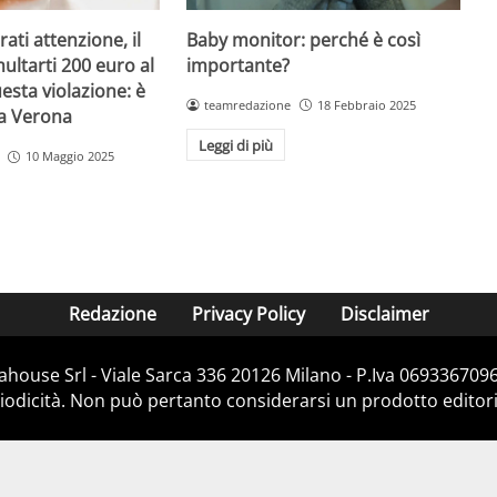
Baby monitor: perché è così
ati attenzione, il
importante?
ultarti 200 euro al
esta violazione: è
teamredazione
18 Febbraio 2025
 a Verona
Leggi di più
10 Maggio 2025
Redazione
Privacy Policy
Disclaimer
house Srl - Viale Sarca 336 20126 Milano - P.Iva 06933670967
dicità. Non può pertanto considerarsi un prodotto editorial