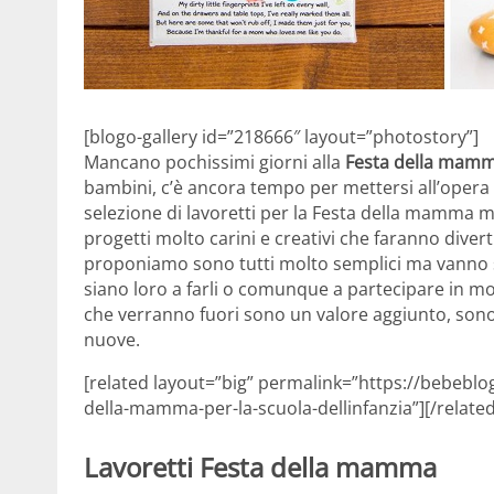
[blogo-gallery id=”218666″ layout=”photostory”]
Mancano pochissimi giorni alla
Festa della mam
bambini, c’è ancora tempo per mettersi all’opera
selezione di lavoretti per la Festa della mamma mo
progetti molto carini e creativi che faranno divertire
proponiamo sono tutti molto semplici ma vanno sce
siano loro a farli o comunque a partecipare in mod
che verranno fuori sono un valore aggiunto, sono 
nuove.
[related layout=”big” permalink=”https://bebeblog.
della-mamma-per-la-scuola-dellinfanzia”][/related
Lavoretti Festa della mamma