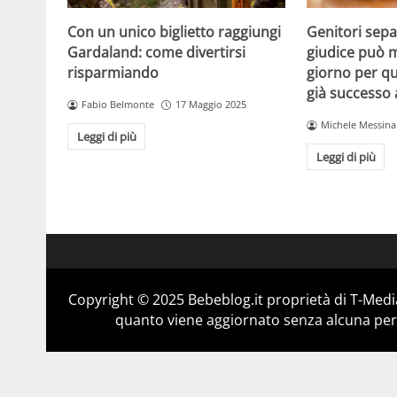
Con un unico biglietto raggiungi
Genitori separ
Gardaland: come divertirsi
giudice può m
risparmiando
giorno per qu
già successo
Fabio Belmonte
17 Maggio 2025
Michele Messina
Leggi di più
Leggi di più
Copyright © 2025 Bebeblog.it proprietà di T-Media
quanto viene aggiornato senza alcuna perio