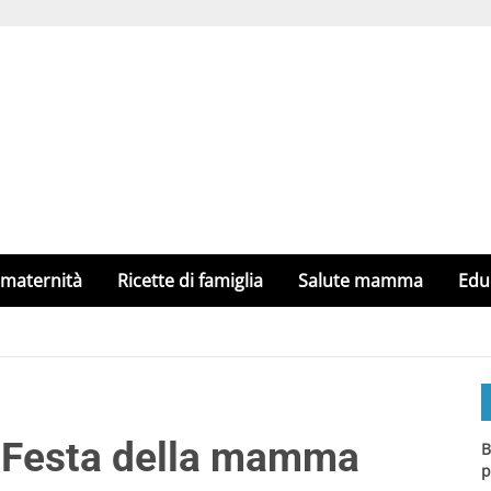
 maternità
Ricette di famiglia
Salute mamma
Edu
 la Festa della mamma
B
p