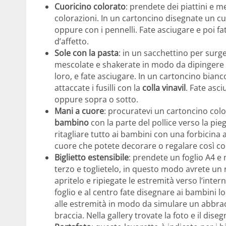
Cuoricino colorato
: prendete dei piattini e m
colorazioni. In un cartoncino disegnate un cuo
oppure con i pennelli. Fate asciugare e poi f
d’affetto.
Sole con la pasta
: in un sacchettino per surge
mescolate e shakerate in modo da dipingere
loro, e fate asciugare. In un cartoncino bianc
attaccate i fusilli con la
colla vinavil
. Fate asc
oppure sopra o sotto.
Mani a cuore
: procuratevi un cartoncino colo
bambino
con la parte del pollice verso la pie
ritagliare tutto ai bambini con una forbicina
cuore che potete decorare o regalare così c
Biglietto estensibile
: prendete un foglio A4 e 
terzo e toglietelo, in questo modo avrete un ret
apritelo e ripiegate le estremità verso l’inter
foglio e al centro fate disegnare ai bambini lo
alle estremità in modo da simulare un abbrac
braccia. Nella gallery trovate la foto e il di