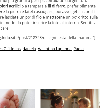
mbi più grandi o per i piccoli aiutati dai genitori.
olori acrilici
o a tempera e
fil di ferro
, preferibilmente
 la pietra e fatela asciugare, poi avvolgetela con il fil
re lasciate un po’ di filo e mettetene un po’ dritto sulla
 in modo da poter inserire la foto all’interno. Sentitevi
acere.
g.lndo.site/post/218323/disegni-festa-della-mamma”]
s Gift Ideas
,
daniela
,
Valentina Lapenna
,
Paola