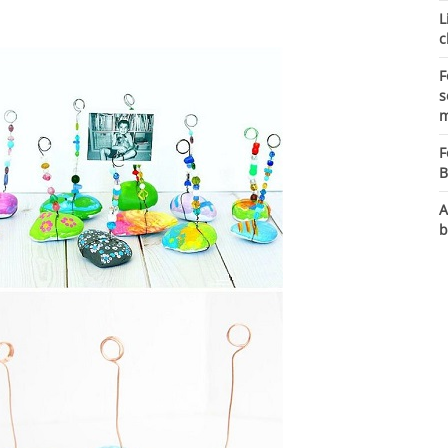
L
c
F
s
m
F
B
A
b