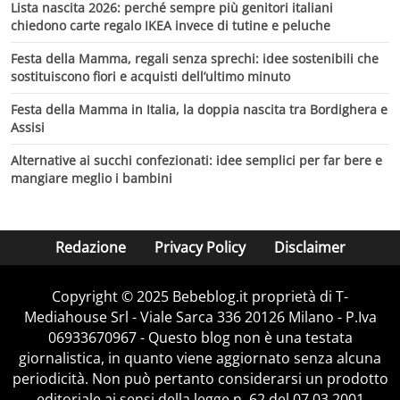
Lista nascita 2026: perché sempre più genitori italiani
chiedono carte regalo IKEA invece di tutine e peluche
Festa della Mamma, regali senza sprechi: idee sostenibili che
sostituiscono fiori e acquisti dell’ultimo minuto
Festa della Mamma in Italia, la doppia nascita tra Bordighera e
Assisi
Alternative ai succhi confezionati: idee semplici per far bere e
mangiare meglio i bambini
Redazione
Privacy Policy
Disclaimer
Copyright © 2025 Bebeblog.it proprietà di T-
Mediahouse Srl - Viale Sarca 336 20126 Milano - P.Iva
06933670967 - Questo blog non è una testata
giornalistica, in quanto viene aggiornato senza alcuna
periodicità. Non può pertanto considerarsi un prodotto
editoriale ai sensi della legge n. 62 del 07.03.2001