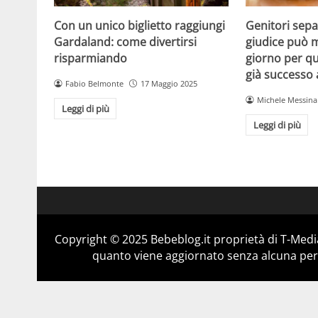
Con un unico biglietto raggiungi
Genitori separ
Gardaland: come divertirsi
giudice può m
risparmiando
giorno per qu
già successo
Fabio Belmonte
17 Maggio 2025
Michele Messina
Leggi di più
Leggi di più
Copyright © 2025 Bebeblog.it proprietà di T-Media
quanto viene aggiornato senza alcuna perio