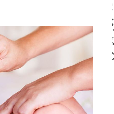
L
c
F
s
m
F
B
A
b