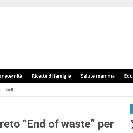
 maternità
Ricette di famiglia
Salute mamma
Edu
ciclarli
creto “End of waste” per
B
p