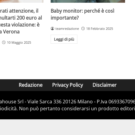
Baby monitor: perché è così
ati attenzione, il
importante?
ultarti 200 euro al
esta violazione: è
teamredazione
18 Febbraio 2025
 a Verona
Leggi di più
10 Maggio 2025
Redazione
Privacy Policy
Disclaimer
house Srl - Viale Sarca 336 20126 Milano - P.Iva 06933670967
dicità. Non può pertanto considerarsi un prodotto editorial