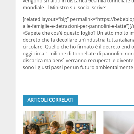
vengono smaltiti in discarica 900mila tonnellate di
mondiale. Il Ministro sui social scrive:
[related layout=”big” permalink=”https://bebebl
alle-famiglie-e-detrazioni-per-pannolini-e-latte”][/
«Sapete che cos’è questo foglio? Un atto molto im
decreto che fa decollare un’industria tutta italian
circolare. Quello che ho firmato è il decreto end o
oggi circa 1 milione di tonnellate di pannolini non
discarica ma bensì verranno recuperati e diven
sono i giusti passi per un futuro ambientalmente 
ARTICOLI CORRELATI