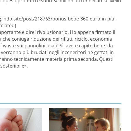
 questi prodotti e sono 30 milioni di tonnellate a livello
og.lndo.site/post/218763/bonus-bebe-360-euro-in-piu-
related]
portante e direi rivoluzionario. Ho appena firmato il
a che coniuga riduzione dei rifiuti, riciclo, economia
f waste sui pannolini usati. Sì, avete capito bene: da
 verranno più bruciati negli inceneritori né gettati in
teranno tecnicamente materia prima seconda. Questi
sostenibile».