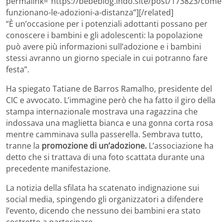
permalink=”https://bebeblog.lndo.site/post/173823/come
funzionano-le-adozioni-a-distanza”][/related]
“È un’occasione per i potenziali adottanti possano per
conoscere i bambini e gli adolescenti: la popolazione
può avere più informazioni sull’adozione e i bambini
stessi avranno un giorno speciale in cui potranno fare
festa”.
Ha spiegato Tatiane de Barros Ramalho, presidente del
CIC e avvocato. L’immagine però che ha fatto il giro della
stampa internazionale mostrava una ragazzina che
indossava una maglietta bianca e una gonna corta rosa
mentre camminava sulla passerella. Sembrava tutto,
tranne la
promozione di un’adozione.
L’associazione ha
detto che si trattava di una foto scattata durante una
precedente manifestazione.
La notizia della sfilata ha scatenato indignazione sui
social media, spingendo gli organizzatori a difendere
l’evento, dicendo che nessuno dei bambini era stato
costretto a partecipare.