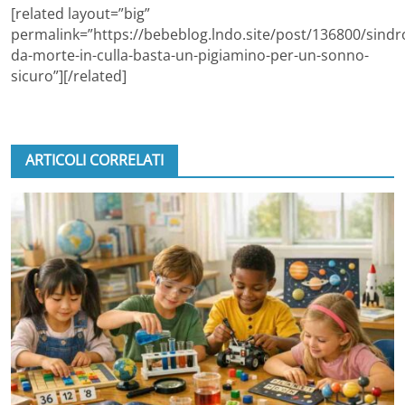
[related layout=”big”
permalink=”https://bebeblog.lndo.site/post/136800/sind
da-morte-in-culla-basta-un-pigiamino-per-un-sonno-
sicuro”][/related]
ARTICOLI CORRELATI