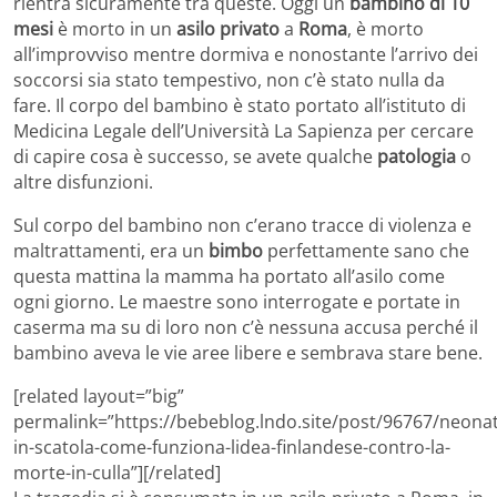
rientra sicuramente tra queste. Oggi un
bambino di 10
mesi
è morto in un
asilo privato
a
Roma
, è morto
all’improvviso mentre dormiva e nonostante l’arrivo dei
soccorsi sia stato tempestivo, non c’è stato nulla da
fare. Il corpo del bambino è stato portato all’istituto di
Medicina Legale dell’Università La Sapienza per cercare
di capire cosa è successo, se avete qualche
patologia
o
altre disfunzioni.
Sul corpo del bambino non c’erano tracce di violenza e
maltrattamenti, era un
bimbo
perfettamente sano che
questa mattina la mamma ha portato all’asilo come
ogni giorno. Le maestre sono interrogate e portate in
caserma ma su di loro non c’è nessuna accusa perché il
bambino aveva le vie aree libere e sembrava stare bene.
[related layout=”big”
permalink=”https://bebeblog.lndo.site/post/96767/neonat
in-scatola-come-funziona-lidea-finlandese-contro-la-
morte-in-culla”][/related]