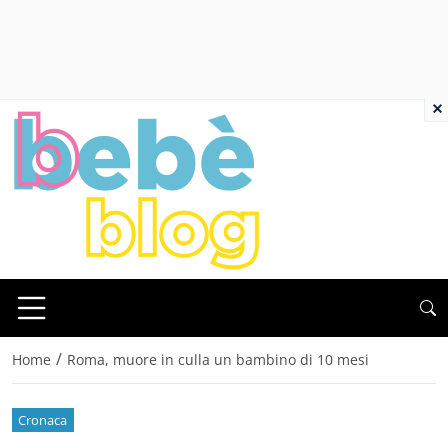
×
/
Home
Roma, muore in culla un bambino di 10 mesi
Cronaca