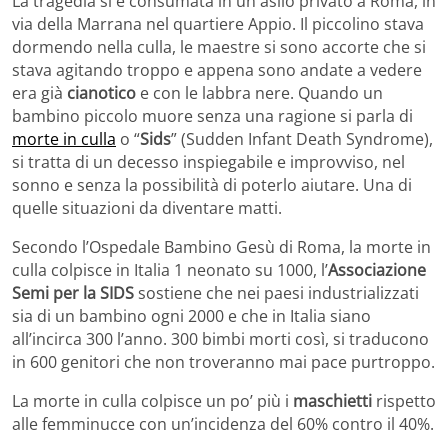
La tragedia si è consumata in un asilo privato a Roma, in
via della Marrana nel quartiere Appio. Il piccolino stava
dormendo nella culla, le maestre si sono accorte che si
stava agitando troppo e appena sono andate a vedere
era già
cianotico
e con le labbra nere. Quando un
bambino piccolo muore senza una ragione si parla di
morte in culla
o “
Sids
” (Sudden Infant Death Syndrome),
si tratta di un decesso inspiegabile e improvviso, nel
sonno e senza la possibilità di poterlo aiutare. Una di
quelle situazioni da diventare matti.
Secondo l’Ospedale Bambino Gesù di Roma, la morte in
culla colpisce in Italia 1 neonato su 1000, l’
Associazione
Semi per la SIDS
sostiene che nei paesi industrializzati
sia di un bambino ogni 2000 e che in Italia siano
all’incirca 300 l’anno. 300 bimbi morti così, si traducono
in 600 genitori che non troveranno mai pace purtroppo.
La morte in culla colpisce un po’ più i
maschietti
rispetto
alle femminucce con un’incidenza del 60% contro il 40%.