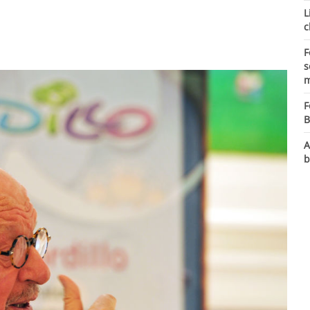
L
c
F
s
m
F
B
A
b