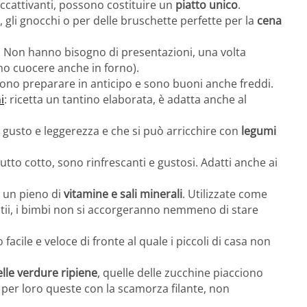
 accattivanti, possono costituire un
piatto unico
.
so, gli gnocchi o per delle bruschette perfette per la
cena
. Non hanno bisogno di presentazioni, una volta
sono cuocere anche in forno).
sono preparare in anticipo e sono buoni anche freddi.
i
: ricetta un tantino elaborata, è adatta anche al
 gusto e leggerezza e che si può arricchire con
legumi
iutto cotto, sono rinfrescanti e gustosi. Adatti anche ai
re un pieno di
vitamine e sali minerali
. Utilizzate come
estii, i bimbi non si accorgeranno nemmeno di stare
 facile e veloce di fronte al quale i piccoli di casa non
elle verdure ripiene
, quelle delle zucchine piacciono
 per loro queste con la scamorza filante, non