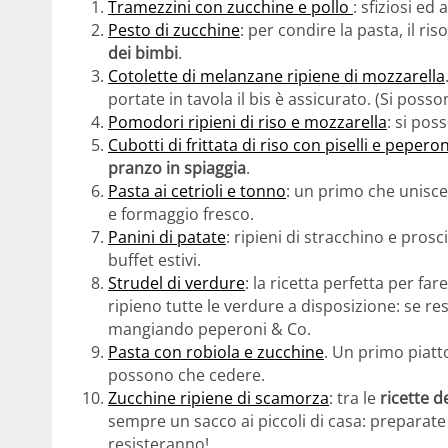
Tramezzini con zucchine e pollo
: sfiziosi ed
Pesto di zucchine
: per condire la pasta, il ri
dei bimbi
.
Cotolette di melanzane ripiene di mozzarella
portate in tavola il bis è assicurato. (Si pos
Pomodori ripieni di riso e mozzarella
: si pos
Cubotti di frittata di riso con piselli e peperon
pranzo in spiaggia
.
Pasta ai cetrioli e tonno
: un primo che unisce
e formaggio fresco.
Panini di patate
: ripieni di stracchino e prosc
buffet estivi.
Strudel di verdure
: la ricetta perfetta per fa
ripieno tutte le verdure a disposizione: se r
mangiando peperoni & Co.
Pasta con robiola e zucchine
. Un primo piatto
possono che cedere.
Zucchine ripiene di scamorza
: tra le
ricette d
sempre un sacco ai piccoli di casa: preparate
resisteranno!