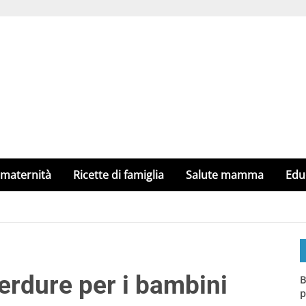
 maternità
Ricette di famiglia
Salute mamma
Edu
verdure per i bambini
B
p