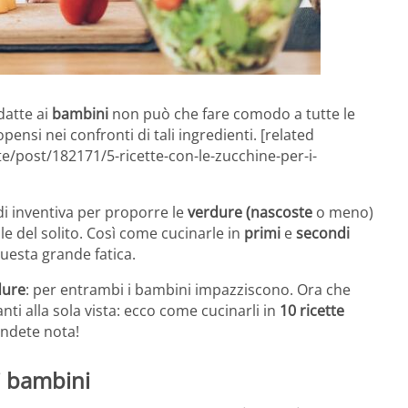
atte ai
bambini
non può che fare comodo a tutte le
si nei confronti di tali ingredienti. [related
te/post/182171/5-ricette-con-le-zucchine-per-i-
di inventiva per proporre le
verdure (nascoste
o meno)
e del solito. Così come cucinarle in
primi
e
secondi
questa grande fatica.
dure
: per entrambi i bambini impazziscono. Ora che
anti alla sola vista: ecco come cucinarli in
10 ricette
rendete nota!
 i bambini