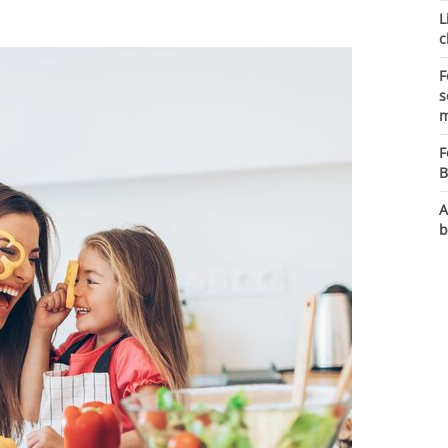
L
c
F
s
m
F
B
A
b