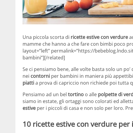
Una piccola scorta di
ricette estive con verdure
ad
mamme che hanno a che fare con bimbi poco propen
layout=”left” permalink=”https://bebeblog.lndo.si
bambini”][/related]
Se ci pensiamo bene, alle volte basta solo un po’ 
nei
contorni
per bambini in maniera più appettibil
piatti
a prova di capriccio non richiede poi tutta 
Pensiamo ad un bel
tortino
o alle
polpette di ver
siamo in estate, gli ortaggi sono colorati ed allett
estive
per i piccoli di casa e non solo per loro. P
10 ricette estive con verdure per