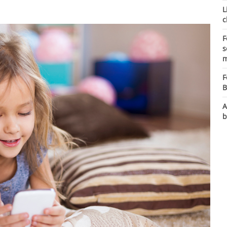
L
c
F
s
m
F
B
A
b