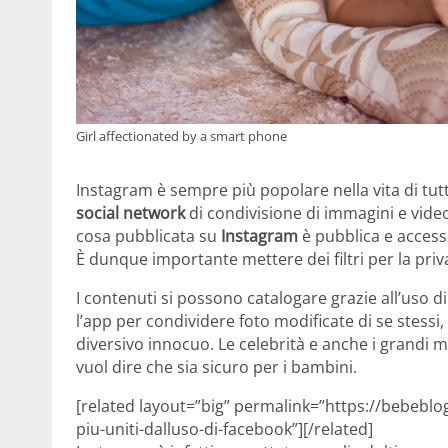
Girl affectionated by a smart phone
Instagram è sempre più popolare nella vita di tutt
social network
di condivisione di immagini e video
cosa pubblicata su
Instagram
è pubblica e access
È dunque importante mettere dei filtri per la priv
I contenuti si possono catalogare grazie all’uso d
l’app per condividere foto modificate di se stessi
diversivo innocuo. Le celebrità e anche i grandi 
vuol dire che sia sicuro per i bambini.
[related layout=”big” permalink=”https://bebeblog
piu-uniti-dalluso-di-facebook”][/related]