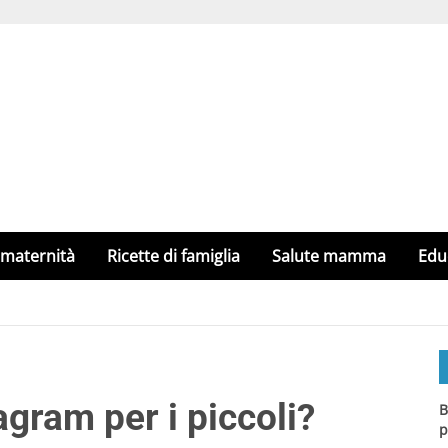
 maternità
Ricette di famiglia
Salute mamma
Edu
agram per i piccoli?
B
p