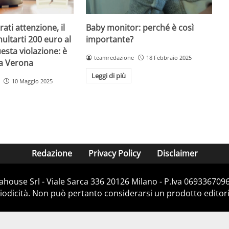
Baby monitor: perché è così
ati attenzione, il
importante?
ultarti 200 euro al
esta violazione: è
teamredazione
18 Febbraio 2025
 a Verona
Leggi di più
10 Maggio 2025
Redazione
Privacy Policy
Disclaimer
house Srl - Viale Sarca 336 20126 Milano - P.Iva 06933670967
dicità. Non può pertanto considerarsi un prodotto editorial