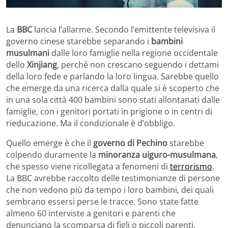
La
BBC
lancia l’allarme. Secondo l’emittente televisiva il
governo cinese starebbe separando i
bambini
musulmani
dalle loro famiglie nella regione occidentale
dello
Xinjiang
, perché non crescano seguendo i dettami
della loro fede e parlando la loro lingua. Sarebbe quello
che emerge da una ricerca dalla quale si è scoperto che
in una sola città 400 bambini sono stati allontanati dalle
famiglie, con i genitori portati in prigione o in centri di
rieducazione. Ma il condizionale è d’obbligo.
Quello emerge è che il
governo di Pechino
starebbe
colpendo duramente la
minoranza uiguro-musulmana
,
che spesso viene ricollegata a fenomeni di
terrorismo
.
La BBC avrebbe raccolto delle testimonianze di persone
che non vedono più da tempo i loro bambini, dei quali
sembrano essersi perse le tracce. Sono state fatte
almeno 60 interviste a genitori e parenti che
denunciano la scomparsa di figli o piccoli parenti.