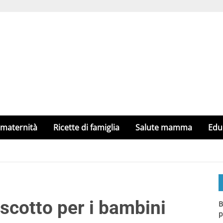
 maternità
Ricette di famiglia
Salute mamma
Edu
iscotto per i bambini
B
p