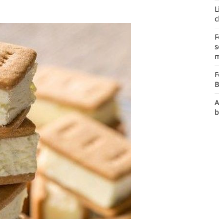
L
c
F
s
m
F
B
A
b