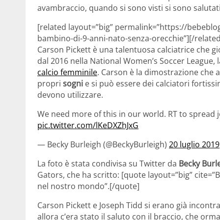
avambraccio, quando si sono visti si sono salutati
[related layout=”big” permalink=”https://bebeblo
bambino-di-9-anni-nato-senza-orecchie”][/related
Carson Pickett è una talentuosa calciatrice che gi
dal 2016 nella National Women’s Soccer League, 
calcio femminile
. Carson è la dimostrazione che 
propri
sogni
e si può essere dei calciatori fortiss
devono utilizzare.
We need more of this in our world. RT to spread 
pic.twitter.com/lKeDXZhJxG
— Becky Burleigh (@BeckyBurleigh)
20 luglio 2019
La foto è stata condivisa su Twitter da
Becky Burl
Gators, che ha scritto: [quote layout=”big” cite
nel nostro mondo”.[/quote]
Carson Pickett e Joseph Tidd si erano già incontra
allora c’era stato il saluto con il braccio, che orma