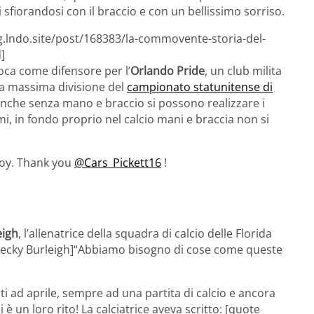
 sfiorandosi con il braccio e con un bellissimo sorriso.
g.lndo.site/post/168383/la-commovente-storia-del-
]
oca come difensore per l’
Orlando Pride
, un club milita
la massima divisione del
campionato statunitense di
anche senza mano e braccio si possono realizzare i
imi, in fondo proprio nel calcio mani e braccia non si
joy. Thank you
@Cars_Pickett16
!
eigh
, l’allenatrice della squadra di calcio delle Florida
=”Becky Burleigh]“Abbiamo bisogno di cose come queste
ti ad aprile, sempre ad una partita di calcio e ancora
i è un loro rito! La calciatrice aveva scritto: [quote