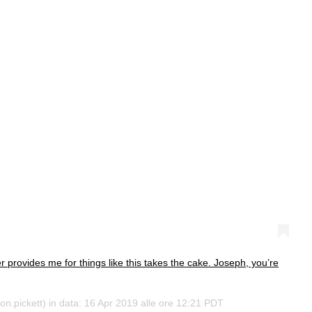
 provides me for things like this takes the cake. Joseph, you’re
n.pickett) in data:
16 Apr 2019 alle ore 12:21 PDT