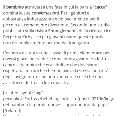
Il
bambino
attraversa una fase in cui la parala “
cacca”
domina le sue
conversazioni
. Per i genitori è
abbastanza imbarazzante e noioso, mentre per il
piccolo estremamente divertente. Secondo uno studio
pubblicato sulla rivista Entanglements dalla ricercatrice
Perpetua Kirby, se i più giovani usano queste parole,
non è semplicemente per motivi di volgarità.
L’esperta è stata in una classe di prima elementare per
diversi giorni per vedere come interagivano. Ha fatto
capire ai bambini che era adulta e che dovevano
rispettarla, ma anche che non aveva la stessa autorità
degli insegnanti, e che potevano dirle cose che non
avrebbero detto alla loro maestra .
[related layout=”big”
permalink=”https://bebeblog.lndo.site/post/202106/lingu
del-bambino-le-parole-nuove-si-apprendono-da-papa”]
[/related]