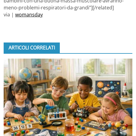
bambini-con-una-buona-massa-muscolare-avranno-
meno-problemi-respiratori-da-grandi”][/related]
via |
womansday
ARTICOLI CORRELATI