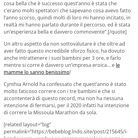
cosa bella che è successo quest’anno è stata che
c’erano molti spettatori che sapevano cosa avevo fatto
l’anno scorso, quindi molti di loro mi hanno incitato, in
realtà mi hanno parlato durante il percorso, ed è stata
un’esperienza bella e davvero commovente”.[/quote]
Un altro aspetto da non sottovalutare è che oltre ad
aver fatto questo incredibile sforzo fisico, ha dovuto
anche intrattenere i suoi bambini per 3 ore, e farlo
mentre si corre è davvero un’impresa eroica… e
le
mamme lo sanno benissimo
!
Cynthia Arnold ha confessato che quest’anno è stato
molto faticoso correre con i tre bambini e che si
accontenterà di questo record, ma non ha nessuna
intenzione di fermarsi, per il 2020 infatti ha intenzione
di correre la Missoula Marathon da sola.
[related layout=”big”
permalink=”https://bebeblog.lndo.site/post/215645/i-