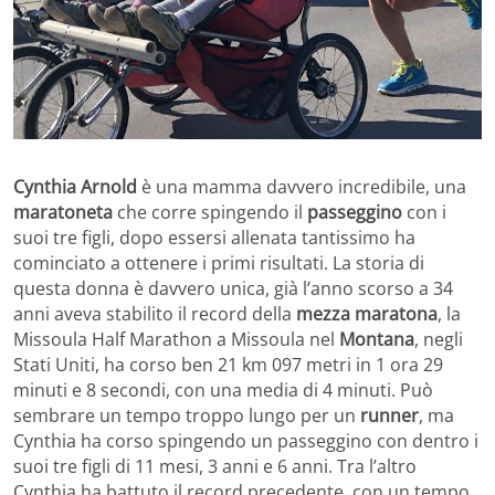
Cynthia Arnold
è una mamma davvero incredibile, una
maratoneta
che corre spingendo il
passeggino
con i
suoi tre figli, dopo essersi allenata tantissimo ha
cominciato a ottenere i primi risultati. La storia di
questa donna è davvero unica, già l’anno scorso a 34
anni aveva stabilito il record della
mezza maratona
, la
Missoula Half Marathon a Missoula nel
Montana
, negli
Stati Uniti, ha corso ben 21 km 097 metri in 1 ora 29
minuti e 8 secondi, con una media di 4 minuti. Può
sembrare un tempo troppo lungo per un
runner
, ma
Cynthia ha corso spingendo un passeggino con dentro i
suoi tre figli di 11 mesi, 3 anni e 6 anni. Tra l’altro
Cynthia ha battuto il record precedente, con un tempo