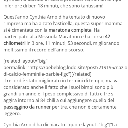
inferiore di ben 18 minuti, che sono tantissimi!
Quest’anno Cynthia Arnold ha tentato di nuovo
l’impresa ma ha alzato l’asticella, questa super mamma
si è cimentata con la
maratona completa
. Ha
partecipato alla Missoula Marathon e ha corso
42
chilometri
in 3 ore, 11 minuti, 53 secondi, migliorando
moltissimo il record dell’anno scorso.
[related layout=”big”
permalink=”https://bebeblog.lndo.site/post/219195/nazio
di-calcio-femminile-barbie-figc”][/related]
Il record è stato migliorato in termini di tempo, ma va
considerato anche il fatto che i suoi bimbi sono più
grandi un anno e il peso complessivo di tutti e tre si
aggira intorno ai 84 chili a cui aggiungere quello del
passeggino da runner
per tre, che non è certamente
leggero.
Cynthia Arnold ha dichiarato: [quote layout=”big”]“La