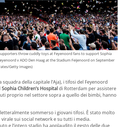
orters throw cuddly toys at Feyenoord fans to support Sophia
 Feyenoord v ADO Den Haag at the Stadium Feijenoord on September
rates/Getty Images)
la squadra della capitale l’Aja), i tifosi del Feyenoord
l
Sophia Children’s Hospital
di Rotterdam per assistere
eduti proprio nel settore sopra a quello dei bimbi, hanno
.
 letteralmente sommerso i giovani tifosi. È stato molto
rale sui social network e su tutti i media.
to e l’intero stadio ha applaudito il gesto delle due