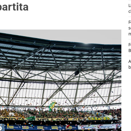
partita
L
c
F
s
m
F
B
A
b