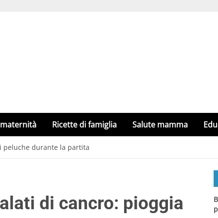
 maternità
Ricette di famiglia
Salute mamma
Edu
i peluche durante la partita
lati di cancro: pioggia
B
p