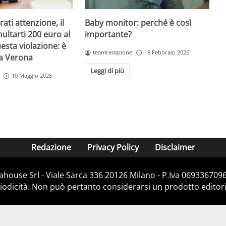
Baby monitor: perché è così
ati attenzione, il
importante?
ultarti 200 euro al
esta violazione: è
teamredazione
18 Febbraio 2025
 a Verona
Leggi di più
10 Maggio 2025
Redazione
Privacy Policy
Disclaimer
house Srl - Viale Sarca 336 20126 Milano - P.Iva 06933670967
dicità. Non può pertanto considerarsi un prodotto editorial