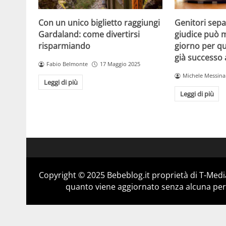
Con un unico biglietto raggiungi
Genitori separ
Gardaland: come divertirsi
giudice può m
risparmiando
giorno per qu
già successo
Fabio Belmonte
17 Maggio 2025
Michele Messina
Leggi di più
Leggi di più
Copyright © 2025 Bebeblog.it proprietà di T-Media
quanto viene aggiornato senza alcuna perio