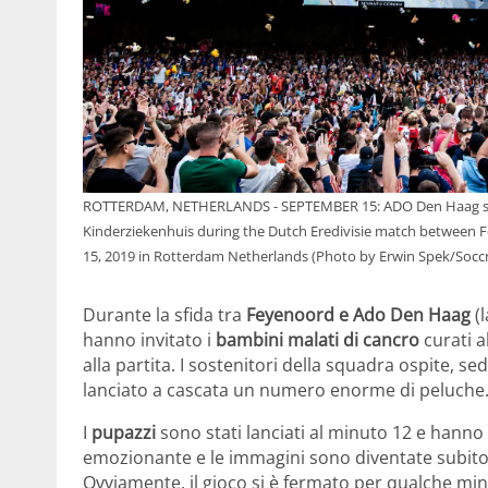
ROTTERDAM, NETHERLANDS - SEPTEMBER 15: ADO Den Haag supp
Kinderziekenhuis during the Dutch Eredivisie match between
15, 2019 in Rotterdam Netherlands (Photo by Erwin Spek/Socc
Durante la sfida tra
Feyenoord e Ado Den Haag
(
hanno invitato i
bambini malati di cancro
curati a
alla partita. I sostenitori della squadra ospite, s
lanciato a cascata un numero enorme di peluche
I
pupazzi
sono stati lanciati al minuto 12 e hanno
emozionante e le immagini sono diventate subito vi
Ovviamente, il gioco si è fermato per qualche minu