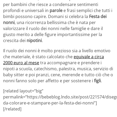
per bambini che riesce a condensare sentimenti
profondi e universali in
parole
e frasi semplici che tutti i
bimbi possono capire. Domani si celebra la
Festa dei
nonni
, una ricorrenza bellissima che è nata per
valorizzare il ruolo dei nonni nelle famiglie e dare il
giusto merito a delle figure importantissime per la
crescita dei
nipotini
.
Il ruolo dei nonni è molto prezioso sia a livello emotivo
che materiale, è stato calcolato che
equivale a circa
2000 euro al mese
tra accompagnare e prendere i
nipoti a scuola, catechismo, palestra, musica, servizio di
baby sitter e poi pranzi, cene, merende e tutto ciò che o
nonni fanno solo per affetto e per sostenere i
figli
.
[related layout=”big”
permalink=”https://bebeblog.lndo.site/post/221574/diseg
da-colorare-e-stampare-per-la-festa-dei-nonni”]
[/related]