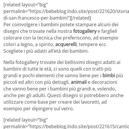
[related layout=”big”
permalink=”https://bebeblog.lndo.site/post/221620/storia
di-san-francesco-per-bambini”][/related]
Per coinvolgere i bambini potete stampare alcuni dei
disegni che trovate nella nostra
fotogallery
e farglieli
colorare con la tecnica che preferiscono, ad esempio
colori a legno, a spirito,
acquerelli
, tempere ecc.
Scegliete i più adatti all’età dei bambini.
Nella fotogallery trovate dei bellissimi disegni adatti ai
bambini di tutte le età, ci sono quelli con tratti più
grandi e pochi elementi che vanno bene per i
bimbi
più
piccoli ed altri con più dettagli,
animali
e decorazioni
che vanno bene per i bambini più grandi e, volendo,
anche per gli adulti. Questi disegni si potrebbero anche
utilizzare come base per creare dei lavoretti, ad
esempio per dipingere sul vetro.
[related layout=”big”
permalink=”https://bebeblog.lndo.site/post/221615/canti