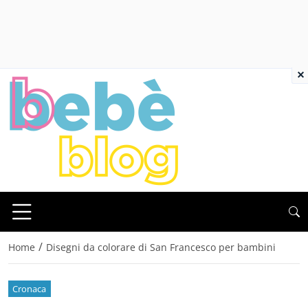
×
/
Home
Disegni da colorare di San Francesco per bambini
Cronaca