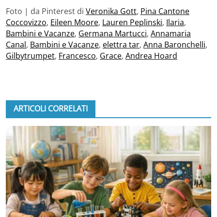
Foto | da Pinterest di
Veronika Gott
,
Pina Cantone
Coccovizzo
,
Eileen Moore
,
Lauren Peplinski
,
Ilaria
,
Bambini e Vacanze
,
Germana Martucci
,
Annamaria
Canal
,
Bambini e Vacanze
,
elettra tar
,
Anna Baronchelli
,
Gilbytrumpet
,
Francesco
,
Grace
,
Andrea Hoard
ARTICOLI CORRELATI