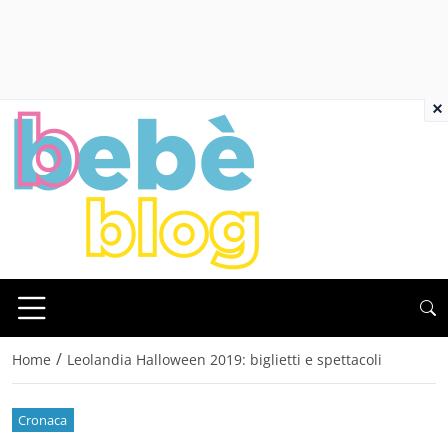
×
/
Home
Leolandia Halloween 2019: biglietti e spettacoli
Cronaca