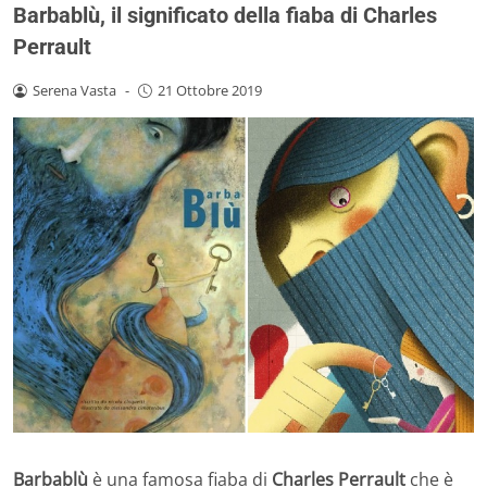
Barbablù, il significato della fiaba di Charles
Perrault
Serena Vasta
-
21 Ottobre 2019
Barbablù
è una famosa fiaba di
Charles Perrault
che è