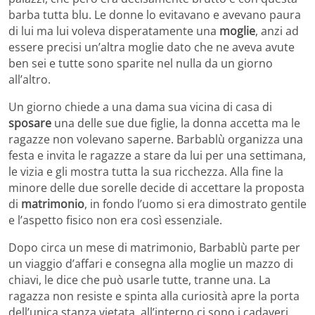
barba tutta blu. Le donne lo evitavano e avevano paura
di lui ma lui voleva disperatamente una
moglie
, anzi ad
essere precisi un’altra moglie dato che ne aveva avute
ben sei e tutte sono sparite nel nulla da un giorno
all’altro.
Un giorno chiede a una dama sua vicina di casa di
sposare
una delle sue due figlie, la donna accetta ma le
ragazze non volevano saperne. Barbablù organizza una
festa e invita le ragazze a stare da lui per una settimana,
le vizia e gli mostra tutta la sua ricchezza. Alla fine la
minore delle due sorelle decide di accettare la proposta
di
matrimonio
, in fondo l’uomo si era dimostrato gentile
e l’aspetto fisico non era così essenziale.
Dopo circa un mese di matrimonio, Barbablù parte per
un viaggio d’affari e consegna alla moglie un mazzo di
chiavi, le dice che può usarle tutte, tranne una. La
ragazza non resiste e spinta alla curiosità apre la porta
dell’unica stanza vietata, all’interno ci sono i cadaveri