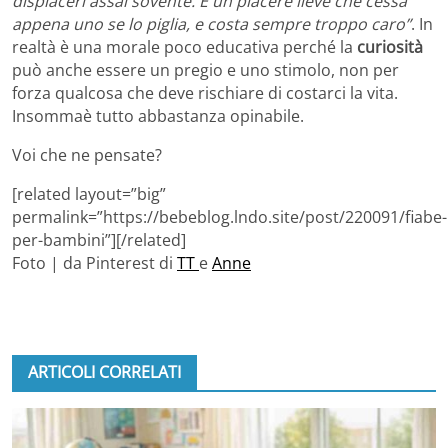
dispiaceri assai sovente. È un piacere lieve che cessa
appena uno se lo piglia, e costa sempre troppo caro”
. In
realtà è una morale poco educativa perché la
curiosità
può anche essere un pregio e uno stimolo, non per
forza qualcosa che deve rischiare di costarci la vita.
Insommaè tutto abbastanza opinabile.
Voi che ne pensate?
[related layout=”big”
permalink=”https://bebeblog.lndo.site/post/220091/fiabe-
per-bambini”][/related]
Foto | da Pinterest di
TT
e
Anne
ARTICOLI CORRELATI