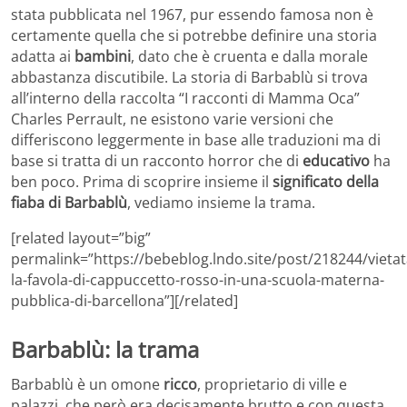
stata pubblicata nel 1967, pur essendo famosa non è
certamente quella che si potrebbe definire una storia
adatta ai
bambini
, dato che è cruenta e dalla morale
abbastanza discutibile. La storia di Barbablù si trova
all’interno della raccolta “I racconti di Mamma Oca”
Charles Perrault, ne esistono varie versioni che
differiscono leggermente in base alle traduzioni ma di
base si tratta di un racconto horror che di
educativo
ha
ben poco. Prima di scoprire insieme il
significato della
fiaba di Barbablù
, vediamo insieme la trama.
[related layout=”big”
permalink=”https://bebeblog.lndo.site/post/218244/vietat
la-favola-di-cappuccetto-rosso-in-una-scuola-materna-
pubblica-di-barcellona”][/related]
Barbablù: la trama
Barbablù è un omone
ricco
, proprietario di ville e
palazzi, che però era decisamente brutto e con questa