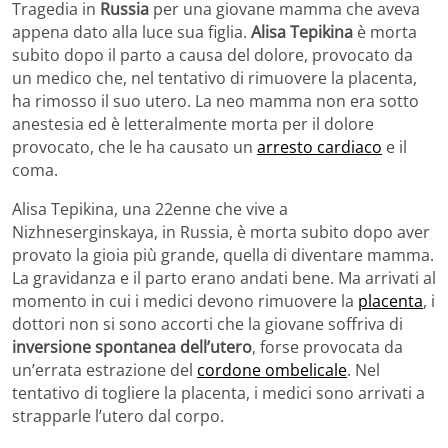
Tragedia in
Russia
per una giovane mamma che aveva
appena dato alla luce sua figlia.
Alisa Tepikina
è morta
subito dopo il parto a causa del dolore, provocato da
un medico che, nel tentativo di rimuovere la placenta,
ha rimosso il suo utero. La neo mamma non era sotto
anestesia ed è letteralmente morta per il dolore
provocato, che le ha causato un
arresto cardiaco
e il
coma.
Alisa Tepikina, una 22enne che vive a
Nizhneserginskaya, in Russia, è morta subito dopo aver
provato la gioia più grande, quella di diventare mamma.
La gravidanza e il parto erano andati bene. Ma arrivati al
momento in cui i medici devono rimuovere la
placenta
, i
dottori non si sono accorti che la giovane soffriva di
inversione spontanea dell’utero
, forse provocata da
un’errata estrazione del
cordone ombelicale
. Nel
tentativo di togliere la placenta, i medici sono arrivati a
strapparle l’utero dal corpo.