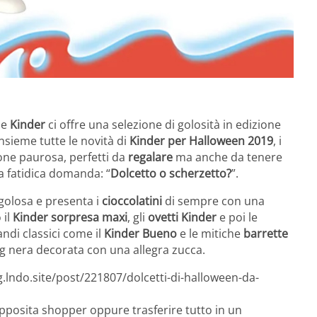
he
Kinder
ci offre una selezione di golosità in edizione
insieme tutte le novità di
Kinder per Halloween 2019
, i
one paurosa, perfetti da
regalare
ma anche da tenere
a fatidica domanda: “
Dolcetto o scherzetto?
”.
golosa e presenta i
cioccolatini
di sempre con una
 il
Kinder sorpresa maxi
, gli
ovetti Kinder
e poi le
andi classici come il
Kinder Bueno
e le mitiche
barrette
ag nera decorata con una allegra zucca.
g.lndo.site/post/221807/dolcetti-di-halloween-da-
l’apposita shopper oppure trasferire tutto in un