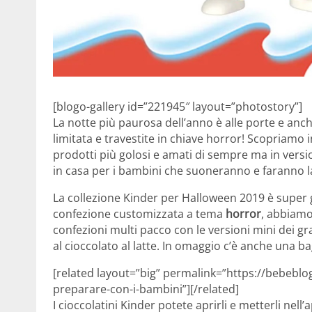
[blogo-gallery id=”221945″ layout=”photostory”]
La notte più paurosa dell’anno è alle porte e anc
limitata e travestite in chiave horror! Scopriamo 
prodotti più golosi e amati di sempre ma in versi
in casa per i bambini che suoneranno e faranno l
La collezione Kinder per Halloween 2019 è super 
confezione customizzata a tema
horror
, abbiamo
confezioni multi pacco con le versioni mini dei gr
al cioccolato al latte. In omaggio c’è anche una b
[related layout=”big” permalink=”https://bebeblo
preparare-con-i-bambini”][/related]
I cioccolatini Kinder potete aprirli e metterli nel