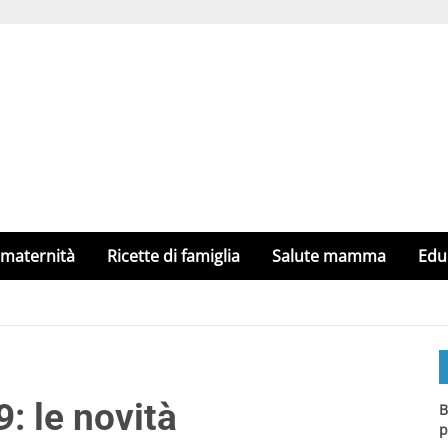
 maternità
Ricette di famiglia
Salute mamma
Edu
: le novità
B
p