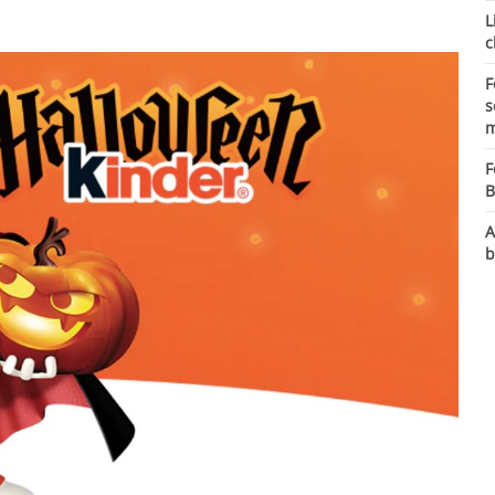
L
c
F
s
m
F
B
A
b