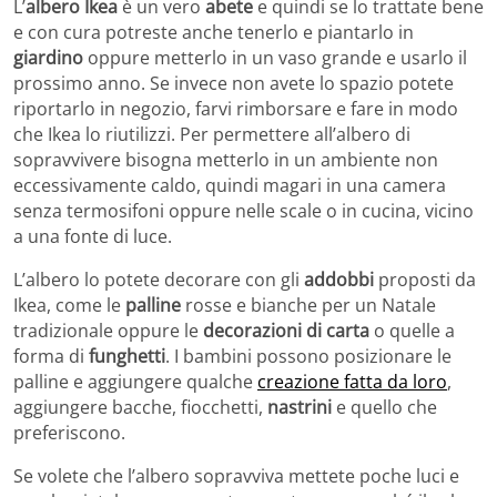
L’
albero Ikea
è un vero
abete
e quindi se lo trattate bene
e con cura potreste anche tenerlo e piantarlo in
giardino
oppure metterlo in un vaso grande e usarlo il
prossimo anno. Se invece non avete lo spazio potete
riportarlo in negozio, farvi rimborsare e fare in modo
che Ikea lo riutilizzi. Per permettere all’albero di
sopravvivere bisogna metterlo in un ambiente non
eccessivamente caldo, quindi magari in una camera
senza termosifoni oppure nelle scale o in cucina, vicino
a una fonte di luce.
L’albero lo potete decorare con gli
addobbi
proposti da
Ikea, come le
palline
rosse e bianche per un Natale
tradizionale oppure le
decorazioni di carta
o quelle a
forma di
funghetti
. I bambini possono posizionare le
palline e aggiungere qualche
creazione fatta da loro
,
aggiungere bacche, fiocchetti,
nastrini
e quello che
preferiscono.
Se volete che l’albero sopravviva mettete poche luci e