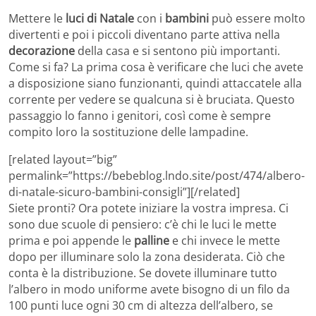
Mettere le
luci di Natale
con i
bambini
può essere molto
divertenti e poi i piccoli diventano parte attiva nella
decorazione
della casa e si sentono più importanti.
Come si fa? La prima cosa è verificare che luci che avete
a disposizione siano funzionanti, quindi attaccatele alla
corrente per vedere se qualcuna si è bruciata. Questo
passaggio lo fanno i genitori, così come è sempre
compito loro la sostituzione delle lampadine.
[related layout=”big”
permalink=”https://bebeblog.lndo.site/post/474/albero-
di-natale-sicuro-bambini-consigli”][/related]
Siete pronti? Ora potete iniziare la vostra impresa. Ci
sono due scuole di pensiero: c’è chi le luci le mette
prima e poi appende le
palline
e chi invece le mette
dopo per illuminare solo la zona desiderata. Ciò che
conta è la distribuzione. Se dovete illuminare tutto
l’albero in modo uniforme avete bisogno di un filo da
100 punti luce ogni 30 cm di altezza dell’albero, se