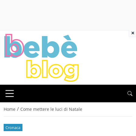
×
/
Home
Come mettere le luci di Natale
Cronaca