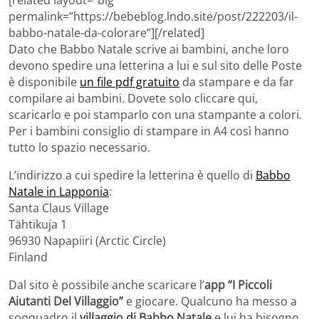
[related layout=”big”
permalink=”https://bebeblog.lndo.site/post/222203/il-
babbo-natale-da-colorare”][/related]
Dato che Babbo Natale scrive ai bambini, anche loro
devono spedire una letterina a lui e sul sito delle Poste
è disponibile
un file pdf gratuito
da stampare e da far
compilare ai bambini. Dovete solo cliccare qui,
scaricarlo e poi stamparlo con una stampante a colori.
Per i bambini consiglio di stampare in A4 così hanno
tutto lo spazio necessario.
L’indirizzo a cui spedire la letterina è quello di
Babbo
Natale in Lapponia
:
Santa Claus Village
Tähtikuja 1
96930 Napapiiri (Arctic Circle)
Finland
Dal sito è possibile anche scaricare l’
app “I Piccoli
Aiutanti Del Villaggio”
e giocare. Qualcuno ha messo a
soqquadro il
villaggio di Babbo Natale
e lui ha bisogno