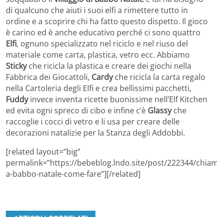
di qualcuno che aiuti i suoi elfi a rimettere tutto in
ordine e a scoprire chi ha fatto questo dispetto. Il gioco
è carino ed è anche educativo perché ci sono quattro
Elfi
, ognuno specializzato nel riciclo e nel riuso del
materiale come carta, plastica, vetro ecc. Abbiamo
Sticky
che ricicla la plastica e creare dei giochi nella
Fabbrica dei Giocattoli,
Cardy
che ricicla la carta regalo
nella Cartoleria degli Elfi e crea bellissimi pacchetti,
Fuddy
invece inventa ricette buonissime nell’Elf Kitchen
ed evita ogni spreco di cibo e infine c’è
Glassy
che
raccoglie i cocci di vetro e li usa per creare delle
decorazioni natalizie per la Stanza degli Addobbi.
[related layout=”big”
permalink=”https://bebeblog.lndo.site/post/222344/chia
a-babbo-natale-come-fare”][/related]