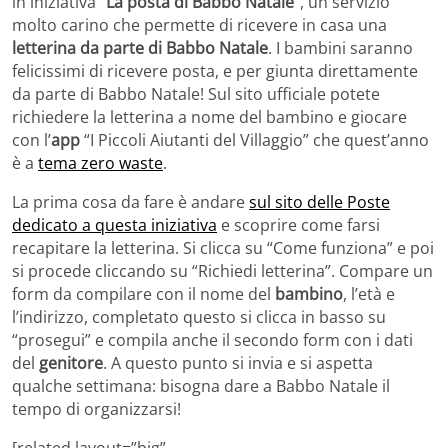
in iniziativa “
La posta di Babbo Natale
”, un servizio
molto carino che permette di ricevere in casa una
letterina da parte di Babbo Natale
. I bambini saranno
felicissimi di ricevere posta, e per giunta direttamente
da parte di Babbo Natale! Sul sito ufficiale potete
richiedere la letterina a nome del bambino e giocare
con l’
app
“I Piccoli Aiutanti del Villaggio” che quest’anno
è a
tema zero waste
.
La prima cosa da fare è andare
sul sito delle Poste
dedicato a questa iniziativa
e scoprire come farsi
recapitare la letterina. Si clicca su “Come funziona” e poi
si procede cliccando su “Richiedi letterina”. Compare un
form da compilare con il nome del
bambino
, l’età e
l’indirizzo, completato questo si clicca in basso su
“prosegui” e compila anche il secondo form con i dati
del
genitore
. A questo punto si invia e si aspetta
qualche settimana: bisogna dare a Babbo Natale il
tempo di organizzarsi!