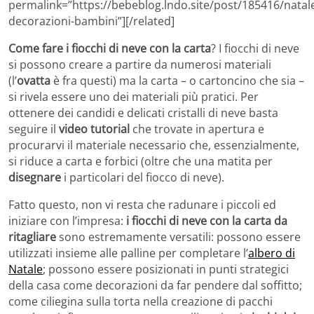
permalink=”https://bebeblog.lndo.site/post/185416/natal
decorazioni-bambini”][/related]
Come fare i fiocchi di neve con la carta
? I fiocchi di neve
si possono creare a partire da numerosi materiali
(l’
ovatta
è fra questi) ma la carta – o cartoncino che sia –
si rivela essere uno dei materiali più pratici. Per
ottenere dei candidi e delicati cristalli di neve basta
seguire il
video tutorial
che trovate in apertura e
procurarvi il materiale necessario che, essenzialmente,
si riduce a carta e forbici (oltre che una matita per
disegnare
i particolari del fiocco di neve).
Fatto questo, non vi resta che radunare i piccoli ed
iniziare con l’impresa:
i fiocchi di neve con la carta da
ritagliare
sono estremamente versatili: possono essere
utilizzati insieme alle palline per completare l’
albero di
Natale
; possono essere posizionati in punti strategici
della casa come decorazioni da far pendere dal soffitto;
come ciliegina sulla torta nella creazione di pacchi