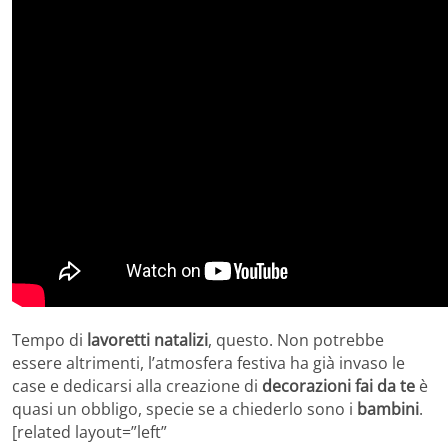
Tempo di
lavoretti natalizi
, questo. Non potrebbe
essere altrimenti, l’atmosfera festiva ha già invaso le
case e dedicarsi alla creazione di
decorazioni fai da te
è
quasi un obbligo, specie se a chiederlo sono i
bambini
.
[related layout=”left”