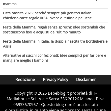
mamma
Lista nascita 2026: perché sempre più genitori italiani
chiedono carte regalo IKEA invece di tutine e peluche
Festa della Mamma, regali senza sprechi: idee sostenibili che
sostituiscono fiori e acquisti dell’ultimo minuto
Festa della Mamma in Italia, la doppia nascita tra Bordighera e
Assisi
Alternative ai succhi confezionati: idee semplici per far bere e
mangiare meglio i bambini
Redazione
Privacy Policy
Disclaimer
Copyright © 2025 Bebeblog.it proprietà di T-
Mediahouse Srl - Viale Sarca 336 20126 Milano - P.Iva
06933670967 - Questo blog non è una testata
giornalistica, in quanto viene aggiornato senza alcuna