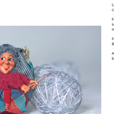
L
c
F
s
m
F
B
A
b