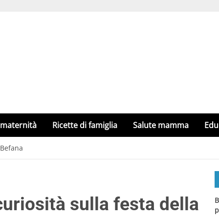
 maternità
Ricette di famiglia
Salute mamma
Edu
a Befana
uriosità sulla festa della
B
p