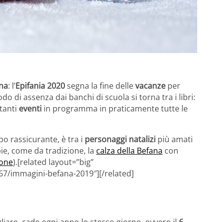
na
: l’
Epifania 2020
segna la fine delle
vacanze
per
 di assenza dai banchi di scuola si torna tra i libri:
 tanti
eventi
in programma in praticamente tutte le
o rassicurante, è tra i
personaggi natalizi
più amati
ie, come da tradizione, la
calza della Befana
con
one
).[related layout=”big”
67/immagini-befana-2019″][/related]
iare, cade ogni anno lo stesso giorno, ovvero il
6