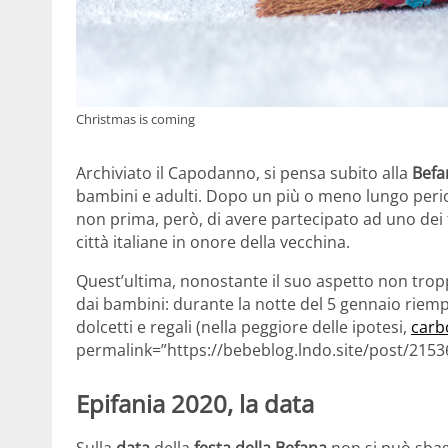
Christmas is coming
Archiviato il Capodanno, si pensa subito alla
Befa
bambini e adulti. Dopo un più o meno lungo periodo
non prima, però, di avere partecipato ad uno dei
città italiane in onore della vecchina.
Quest’ultima, nonostante il suo aspetto non tropp
dai bambini: durante la notte del 5 gennaio riemp
dolcetti e regali (nella peggiore delle ipotesi,
carb
permalink=”https://bebeblog.lndo.site/post/2153
Epifania 2020, la data
Sulla
data
della
festa della Befana
non si può sbagl