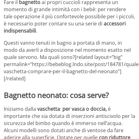
Fare il
bagnetto
ai propri cuccioli rappresenta un
momento di grande intimità con i bebè: per rendere
tale operazione il più confortevole possibile per i piccoli,
è necessario poter contare su una serie di
accessori
indispensabili
.
Questi vanno tenuti in bagno a portata di mano, in
modo da averli a disposizione nel momento esatto nel
quale servono. Ma quali sono?[related layout=”big”
permalink=”https://bebeblog.lndo.site/post/184781/quale
vaschetta-comprare-per-il-bagnetto-del-neonato”]
[/related]
Bagnetto neonato: cosa serve?
Iniziamo dalla
vaschetta
:
per vasca o doccia,
è
importante che sia dotata di inserzioni antiscivolo per la
sicurezza del bimbo quando è immerso nell’acqua.
Alcuni modelli sono dotati anche di ventose da fare
aderire alla superficie. Optate per quelle
con riduttore
,