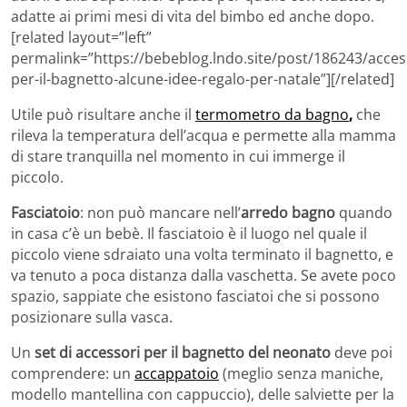
adatte ai primi mesi di vita del bimbo ed anche dopo.
[related layout=”left”
permalink=”https://bebeblog.lndo.site/post/186243/acces
per-il-bagnetto-alcune-idee-regalo-per-natale”][/related]
Utile può risultare anche il
termometro da bagno
,
che
rileva la temperatura dell’acqua e permette alla mamma
di stare tranquilla nel momento in cui immerge il
piccolo.
Fasciatoio
: non può mancare nell’
arredo bagno
quando
in casa c’è un bebè. Il fasciatoio è il luogo nel quale il
piccolo viene sdraiato una volta terminato il bagnetto, e
va tenuto a poca distanza dalla vaschetta. Se avete poco
spazio, sappiate che esistono fasciatoi che si possono
posizionare sulla vasca.
Un
set di accessori per il bagnetto del neonato
deve poi
comprendere: un
accappatoio
(meglio senza maniche,
modello mantellina con cappuccio), delle salviette per la