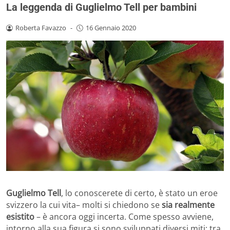
La leggenda di Guglielmo Tell per bambini
Roberta Favazzo
-
16 Gennaio 2020
Guglielmo Tell
, lo conoscerete di certo, è stato un eroe
svizzero la cui vita– molti si chiedono se
sia realmente
esistito
– è ancora oggi incerta. Come spesso avviene,
intorno alla sua figura si sono sviluppati diversi miti: tra