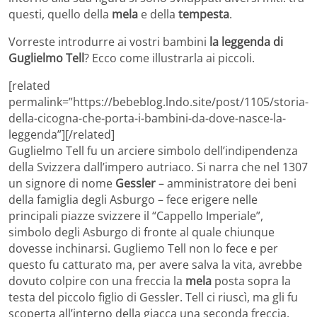
questi, quello della
mela
e della
tempesta
.
Vorreste introdurre ai vostri bambini
la leggenda di
Guglielmo Tell
? Ecco come illustrarla ai piccoli.
[related
permalink=”https://bebeblog.lndo.site/post/1105/storia-
della-cicogna-che-porta-i-bambini-da-dove-nasce-la-
leggenda”][/related]
Guglielmo Tell fu un arciere simbolo dell’indipendenza
della Svizzera dall’impero autriaco. Si narra che nel 1307
un signore di nome
Gessler
– amministratore dei beni
della famiglia degli Asburgo – fece erigere nelle
principali piazze svizzere il “Cappello Imperiale”,
simbolo degli Asburgo di fronte al quale chiunque
dovesse inchinarsi. Gugliemo Tell non lo fece e per
questo fu catturato ma, per avere salva la vita, avrebbe
dovuto colpire con una freccia la
mela
posta sopra la
testa del piccolo figlio di Gessler. Tell ci riuscì, ma gli fu
scoperta all’interno della giacca una seconda freccia,