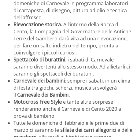
domeniche di Carnevale in programma laboratori
di cartapesta, di disegno, pittura ad olio e tecnica
dell’affresco.
Rievocazione storica.
All’interno della Rocca di
Cento, la Compagnia del Governatore delle Antiche
Terre del Gambero darà vita ad una rievocazione,
per fare un salto indietro nel tempo, pronta a
coinvolgere i piccoli curiosi.
Spettacolo di burattini
: i sabati di Carnevale
saranno divertenti allo stesso modo. Ad allietarli ci
saranno gli spettacoli dei burattini.
Carnevale dei bambini
: sempre i sabati, in un clima
di festa tra giochi, scherzi, musica si svolgerà
il
Carnevale dei Bambini.
Motocross Free Style
e tante altre sorprese
renderanno anche il Carnevale di Cento 2020 a
prova di bambino.
Tutte le domeniche di febbraio e le prime due di
marzo ci saranno le
sfilate dei carri allegorici
e delle
maschere
, alle quali ai bimbi piace sempre