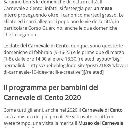
Saranno ben 5 le
domeniche
di festa in città. Il
Carnevale a Cento, infatti, si festeggia per
un mese
intero
proseguendo oltre il canonico martedì grasso. Le
sfilate ed i carri allegorici popolano le vie della città, in
particolare Corso Guercino, anche le due domeniche
che lo seguono.
Le
date del Carnevale di Cento
, dunque, sono queste: le
domeniche di febbraio (9-16-23) e le prime due di marzo
(1-8), dalle ore 14:00 alle ore 18.30.[related layout=”big”
permalink=”https://bebeblog.lndo.site/post/216894/lavore
di-carnevale-10-idee-facili-e-creative”][/related]
Il programma per bambini del
Carnevale di Cento 2020
Come tutti gli anni, anche nel 2020 il
Carnevale di Cento
sarà a misura dei più piccoli. Se vi trovate in città ed
avete tempo, una visita la merita il
Museo del Carnevale