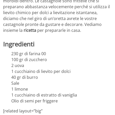
morbidi dentro. Le castagnole sono frittelle che si
preparano abbastanza velocemente perché si utilizza il
lievito chimico per dolci a lievitazione istantanea,
diciamo che nel giro di un’oretta avrete le vostre
castagnole pronte da gustare e decorare. Vediamo
insieme la
ricetta
per prepararle in casa.
Ingredienti
230 gr di farina 00
100 gr di zucchero
2 uova
1 cucchiaino di lievito per dolci
40 gr di burro
Sale
1 limone
1 cucchiaino di estratto di vaniglia
Olio di semi per friggere
[related layout=”big”