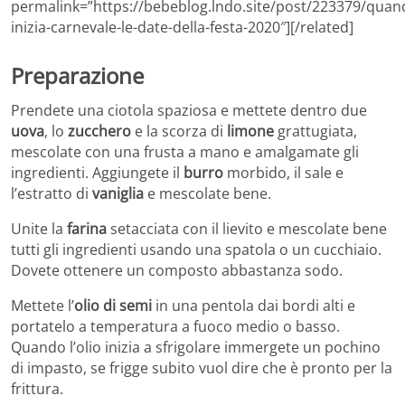
permalink=”https://bebeblog.lndo.site/post/223379/quan
inizia-carnevale-le-date-della-festa-2020″][/related]
Preparazione
Prendete una ciotola spaziosa e mettete dentro due
uova
, lo
zucchero
e la scorza di
limone
grattugiata,
mescolate con una frusta a mano e amalgamate gli
ingredienti. Aggiungete il
burro
morbido, il sale e
l’estratto di
vaniglia
e mescolate bene.
Unite la
farina
setacciata con il lievito e mescolate bene
tutti gli ingredienti usando una spatola o un cucchiaio.
Dovete ottenere un composto abbastanza sodo.
Mettete l’
olio di semi
in una pentola dai bordi alti e
portatelo a temperatura a fuoco medio o basso.
Quando l’olio inizia a sfrigolare immergete un pochino
di impasto, se frigge subito vuol dire che è pronto per la
frittura.