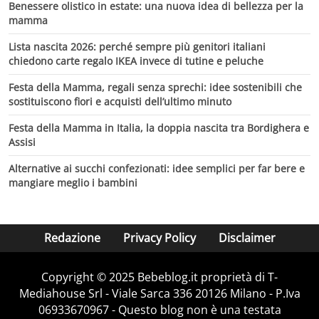
Benessere olistico in estate: una nuova idea di bellezza per la
mamma
Lista nascita 2026: perché sempre più genitori italiani
chiedono carte regalo IKEA invece di tutine e peluche
Festa della Mamma, regali senza sprechi: idee sostenibili che
sostituiscono fiori e acquisti dell’ultimo minuto
Festa della Mamma in Italia, la doppia nascita tra Bordighera e
Assisi
Alternative ai succhi confezionati: idee semplici per far bere e
mangiare meglio i bambini
Redazione
Privacy Policy
Disclaimer
Copyright © 2025 Bebeblog.it proprietà di T-
Mediahouse Srl - Viale Sarca 336 20126 Milano - P.Iva
06933670967 - Questo blog non è una testata