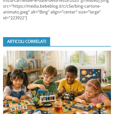
inizia-carnevale-le-date-della-festa-2020″][/related] [img
src=”https://media.bebeblog.it/c/c5e/bing-cartone-
animato.jpeg” alt=”Bing” align=”center” size=”large”
id=”223922″]
ARTICOLI CORRELATI