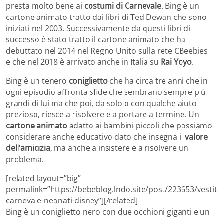
presta molto bene ai
costumi di Carnevale
. Bing è un
cartone animato tratto dai libri di Ted Dewan che sono
iniziati nel 2003. Successivamente da questi libri di
successo è stato tratto il cartone animato che ha
debuttato nel 2014 nel Regno Unito sulla rete CBeebies
e che nel 2018 è arrivato anche in Italia su
Rai Yoyo
.
Bing è un tenero
coniglietto
che ha circa tre anni che in
ogni episodio affronta sfide che sembrano sempre più
grandi di lui ma che poi, da solo o con qualche aiuto
prezioso, riesce a risolvere e a portare a termine. Un
cartone animato
adatto ai bambini piccoli che possiamo
considerare anche educativo dato che insegna il
valore
dell’amicizia
, ma anche a insistere e a risolvere un
problema.
[related layout=”big”
permalink=”https://bebeblog.lndo.site/post/223653/vestiti
carnevale-neonati-disney”][/related]
Bing è un coniglietto nero con due occhioni giganti e un