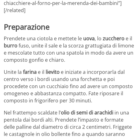
chiacchiere-al-forno-per-la-merenda-dei-bambini”]
[/related]
Preparazione
Prendete una ciotola e mettete le
uova
, lo
zucchero
e il
burro
fuso, unite il sale e la scorza grattugiata di limone
e mescolate tutto con una spatola in modo da avere un
composto gonfio e chiaro.
Unite la
farina
e il
lievito
e iniziate a incorporarla dal
centro verso i bordi usando una forchetta e poi
procedete con un cucchiaio fino ad avere un composto
omogeneo e abbastanza compatto. Fate riposare il
composto in frigorifero per 30 minuti.
Nel frattempo scaldate l’
olio di semi di arachidi
in una
pentola dai bordi alti. Prendete l’impasto e formate
delle palline dal diametro di circa 2 centimetri. Friggete
le castagnole in olio bollente fino a quando saranno