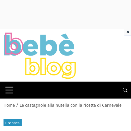
×
/
Home
Le castagnole alla nutella con la ricetta di Carnevale
Cronaca