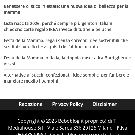
Benessere olistico in estate: una nuova idea di bellezza per la
mamma
Lista nascita 2026: perché sempre più genitori italiani
chiedono carte regalo IKEA invece di tutine e peluche
Festa della Mamma, regali senza sprechi: idee sostenibili che
sostituiscono fiori e acquisti dell’ultimo minuto
Festa della Mamma in Italia, la doppia nascita tra Bordighera e
Assisi
Alternative ai succhi confezionati: idee semplici per far bere e
mangiare meglio i bambini
Redazione
Privacy Policy
Disclaimer
Copyright © 2025 Bebeblog.it proprietà di T-
Mediahouse Srl - Viale Sarca 336 20126 Milano - P.Iva
06933670967 - Questo blog non è una testata