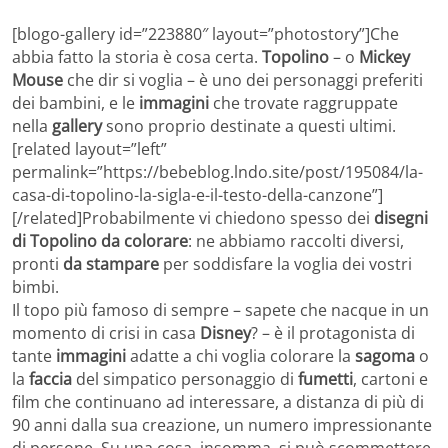
[blogo-gallery id=”223880″ layout=”photostory”]Che
abbia fatto la storia è cosa certa.
Topolino
– o
Mickey
Mouse
che dir si voglia – è uno dei personaggi preferiti
dei bambini, e le
immagini
che trovate raggruppate
nella
gallery
sono proprio destinate a questi ultimi.
[related layout=”left”
permalink=”https://bebeblog.lndo.site/post/195084/la-
casa-di-topolino-la-sigla-e-il-testo-della-canzone”]
[/related]Probabilmente vi chiedono spesso dei
disegni
di Topolino da colorare
: ne abbiamo raccolti diversi,
pronti
da stampare
per soddisfare la voglia dei vostri
bimbi.
Il topo più famoso di sempre – sapete che nacque in un
momento di crisi in casa
Disney
? – è il protagonista di
tante
immagini
adatte a chi voglia colorare la
sagoma
o
la
faccia
del simpatico personaggio di
fumetti
, cartoni e
film che continuano ad interessare, a distanza di più di
90 anni dalla sua creazione, un numero impressionante