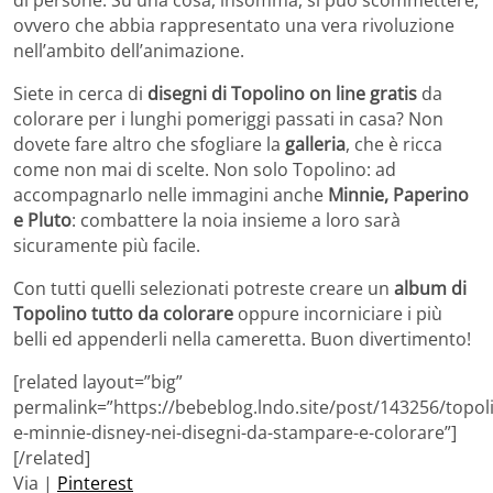
di persone. Su una cosa, insomma, si può scommettere,
ovvero che abbia rappresentato una vera rivoluzione
nell’ambito dell’animazione.
Siete in cerca di
disegni di Topolino on line gratis
da
colorare per i lunghi pomeriggi passati in casa? Non
dovete fare altro che sfogliare la
galleria
, che è ricca
come non mai di scelte. Non solo Topolino: ad
accompagnarlo nelle immagini anche
Minnie, Paperino
e Pluto
: combattere la noia insieme a loro sarà
sicuramente più facile.
Con tutti quelli selezionati potreste creare un
album di
Topolino tutto da colorare
oppure incorniciare i più
belli ed appenderli nella cameretta. Buon divertimento!
[related layout=”big”
permalink=”https://bebeblog.lndo.site/post/143256/topol
e-minnie-disney-nei-disegni-da-stampare-e-colorare”]
[/related]
Via |
Pinterest