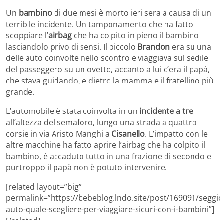
Un
bambino
di due mesi è morto ieri sera a causa di un
terribile incidente. Un tamponamento che ha fatto
scoppiare l’
airbag
che ha colpito in pieno il bambino
lasciandolo privo di sensi. Il piccolo
Brandon
era su una
delle auto coinvolte nello scontro e viaggiava sul sedile
del passeggero su un ovetto, accanto a lui c’era il papà,
che stava guidando, e dietro la mamma e il fratellino più
grande.
L’automobile è stata coinvolta in un
incidente a tre
all’altezza del semaforo, lungo una strada a quattro
corsie in via Aristo Manghi a
Cisanello
. L’impatto con le
altre macchine ha fatto aprire l’airbag che ha colpito il
bambino, è accaduto tutto in una frazione di secondo e
purtroppo il papà non è potuto intervenire.
[related layout=”big”
permalink=”https://bebeblog.lndo.site/post/169091/seggi
auto-quale-scegliere-per-viaggiare-sicuri-con-i-bambini”]