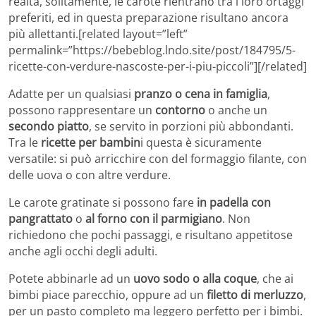
realtà, solitamente, le carote rientrano tra i loro ortaggi
preferiti, ed in questa preparazione risultano ancora
più allettanti.[related layout=”left”
permalink=”https://bebeblog.lndo.site/post/184795/5-
ricette-con-verdure-nascoste-per-i-piu-piccoli”][/related]
Adatte per un qualsiasi
pranzo o cena in famiglia
,
possono rappresentare un
contorno
o anche un
secondo piatto
, se servito in porzioni più abbondanti.
Tra le
ricette per bambin
i questa è sicuramente
versatile: si può arricchire con del formaggio filante, con
delle uova o con altre verdure.
Le carote gratinate si possono fare
in padella con
pangrattato
o
al forno con il parmigiano
. Non
richiedono che pochi passaggi, e risultano appetitose
anche agli occhi degli adulti.
Potete abbinarle ad un
uovo sodo o alla coque
, che ai
bimbi piace parecchio, oppure ad un
filetto di merluzzo
,
per un pasto completo ma leggero perfetto per i bimbi.