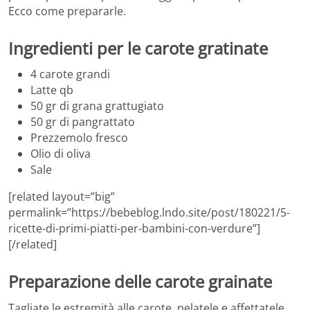
Ecco come prepararle.
Ingredienti per le carote gratinate
4 carote grandi
Latte qb
50 gr di grana grattugiato
50 gr di pangrattato
Prezzemolo fresco
Olio di oliva
Sale
[related layout=”big”
permalink=”https://bebeblog.lndo.site/post/180221/5-
ricette-di-primi-piatti-per-bambini-con-verdure”]
[/related]
Preparazione delle carote grainate
Tagliate le estremità alle carote, pelatele e affettatele