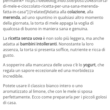
permalink=”https://bebeblog.lndo.site/post/20483/torta-
di-mele-e-cioccolato-ricetta-per-una-sana-merenda-
fatta-in-casa”] [/related]Adatta alla
colazione
, alla
merenda
, ad uno spuntino in qualsiasi altro momento
della giornata, la torta di mele appaga la voglia di
qualcosa di buono in maniera sana e genuina.
La
ricetta senza uova
è non solo più leggera, ma anche
adatta ai
bambini intolleranti
. Nonostante la loro
assenza, la torta si presenta soffice, nutriente e ricca di
gusto.
A sopperire alla mancanza delle uova c’è lo
yogurt
, che
regala un sapore eccezionale ed una morbidezza
incredibile.
Potete usare il classico bianco intero o uno
aromatizzato al limone, che con le mele si sposa
perfettamente. Ecco come prepararla per i piccoli golosi
di casa.