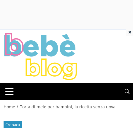
×
/
Home
Torta di mele per bambini, la ricetta senza uova
Cronaca