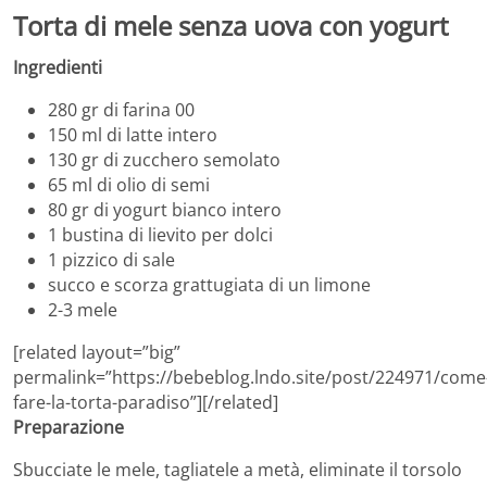
Torta di mele senza uova
con yogurt
Ingredienti
280 gr di farina 00
150 ml di latte intero
130 gr di zucchero semolato
65 ml di olio di semi
80 gr di yogurt bianco intero
1 bustina di lievito per dolci
1 pizzico di sale
succo e scorza grattugiata di un limone
2-3 mele
[related layout=”big”
permalink=”https://bebeblog.lndo.site/post/224971/come
fare-la-torta-paradiso”][/related]
Preparazione
Sbucciate le mele, tagliatele a metà, eliminate il torsolo