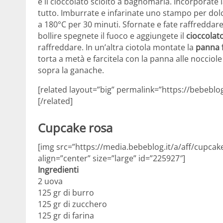
e il cioccolato sciolto a bagnomaria. Incorporate l
tutto. Imburrate e infarinate uno stampo per dolc
a 180°C per 30 minuti. Sfornate e fate raffreddare
bollire spegnete il fuoco e aggiungete il
cioccolat
raffreddare. In un’altra ciotola montate la
panna 
torta a metà e farcitela con la panna alle nocciole
sopra la ganache.
[related layout=”big” permalink=”https://bebebl
[/related]
Cupcake rosa
[img src=”https://media.bebeblog.it/a/aff/cupca
align=”center” size=”large” id=”225927″]
Ingredienti
2 uova
125 gr di burro
125 gr di zucchero
125 gr di farina