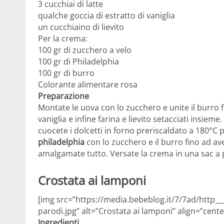
3 cucchiai di latte
qualche goccia di estratto di vaniglia
un cucchiaino di lievito
Per la crema:
100 gr di zucchero a velo
100 gr di Philadelphia
100 gr di burro
Colorante alimentare rosa
Preparazione
Montate le uova con lo zucchero e unite il burro fu
vaniglia e infine farina e lievito setacciati insiem
cuocete i dolcetti in forno preriscaldato a 180°C p
philadelphia
con lo zucchero e il burro fino ad a
amalgamate tutto. Versate la crema in una sac a
Crostata ai lamponi
[img src=”https://media.bebeblog.it/7/7ad/http_
parodi.jpg” alt=”Crostata ai lamponi” align=”cente
Ingredienti