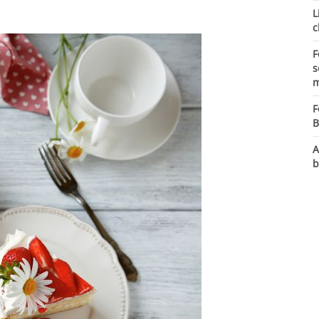
L
c
F
s
m
F
B
A
b