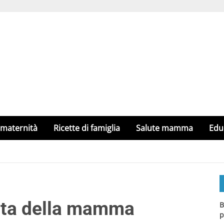
 maternità
Ricette di famiglia
Salute mamma
Edu
Festa della mamma
B
p