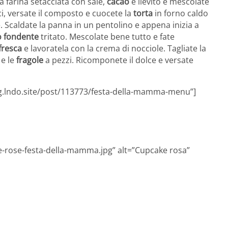
a farina setacciata con sale,
cacao
e lievito e mescolate
i, versate il composto e cuocete la
torta
in forno caldo
. Scaldate la panna in un pentolino e appena inizia a
o fondente
tritato. Mescolate bene tutto e fate
fresca
e lavoratela con la crema di nocciole. Tagliate la
 e le
fragole
a pezzi. Ricomponete il dolce e versate
og.lndo.site/post/113773/festa-della-mamma-menu”]
ke-rose-festa-della-mamma.jpg” alt=”Cupcake rosa”