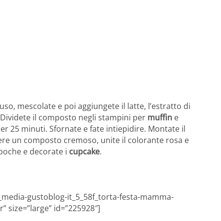
so, mescolate e poi aggiungete il latte, l’estratto di
e. Dividete il composto negli stampini per
muffin
e
er 25 minuti. Sfornate e fate intiepidire. Montate il
vere un composto cremoso, unite il colorante rosa e
 poche e decorate i
cupcake
.
__media-gustoblog-it_5_58f_torta-festa-mamma-
r” size=”large” id=”225928″]