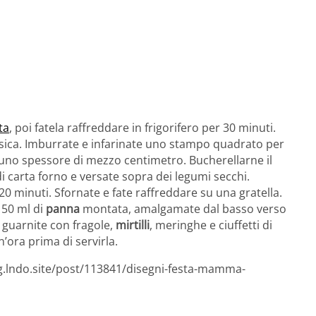
ta
, poi fatela raffreddare in frigorifero per 30 minuti.
sica. Imburrate e infarinate uno stampo quadrato per
 a uno spessore di mezzo centimetro. Bucherellarne il
i carta forno e versate sopra dei legumi secchi.
 20 minuti. Sfornate e fate raffreddare su una gratella.
150 ml di
panna
montata, amalgamate dal basso verso
i guarnite con fragole,
mirtilli
, meringhe e ciuffetti di
’ora prima di servirla.
og.lndo.site/post/113841/disegni-festa-mamma-