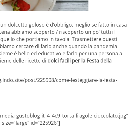
un dolcetto goloso è d’obbligo, meglio se fatto in casa
ena abbiamo scoperto / riscoperto un po’ tutti il
 quello che portiamo in tavola. Trasmettere questi
obbiamo cercare di farlo anche quando la pandemia
sieme è bello ed educativo e farlo per una persona a
ieme delle ricette di
dolci facili per la Festa della
g.lndo.site/post/225908/come-festeggiare-la-festa-
_media-gustoblog-it_4_4c9_torta-fragole-cioccolato.jpg”
” size=”large” id=”225926″]