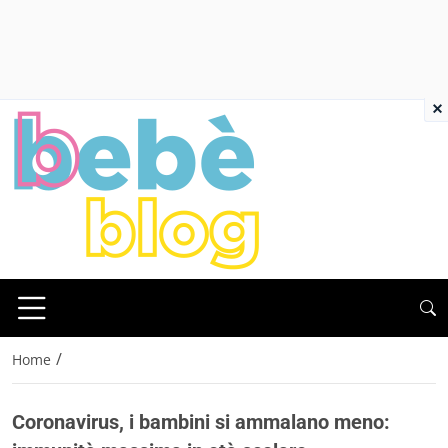
×
/
Home
Coronavirus, i bambini si ammalano meno: