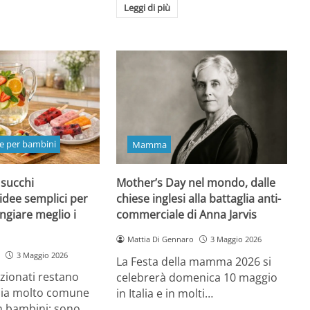
Leggi di più
e per bambini
Mamma
 succhi
Mother’s Day nel mondo, dalle
 idee semplici per
chiese inglesi alla battaglia anti-
ngiare meglio i
commerciale di Anna Jarvis
Mattia Di Gennaro
3 Maggio 2026
3 Maggio 2026
La Festa della mamma 2026 si
ezionati restano
celebrerà domenica 10 maggio
oia molto comune
in Italia e in molti…
n bambini: sono