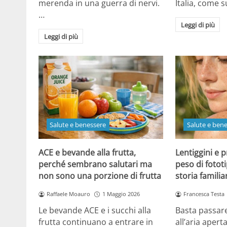
merenda in una guerra di nervi.
Italia, come
…
Leggi di più
Leggi di più
Salute e benessere
Salute e ben
ACE e bevande alla frutta,
Lentiggini e p
perché sembrano salutari ma
peso di fotot
non sono una porzione di frutta
storia familia
Raffaele Moauro
1 Maggio 2026
Francesca Testa
Le bevande ACE e i succhi alla
Basta passar
frutta continuano a entrare in
all’aria apert