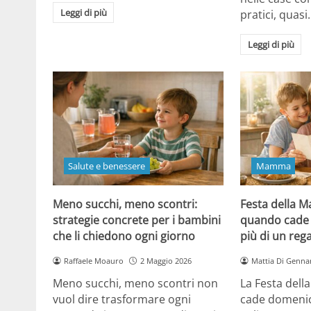
Leggi di più
pratici, quasi
Leggi di più
Salute e benessere
Mamma
Meno succhi, meno scontri:
Festa della 
strategie concrete per i bambini
quando cade 
che li chiedono ogni giorno
più di un reg
Raffaele Moauro
2 Maggio 2026
Mattia Di Genna
Meno succhi, meno scontri non
La Festa del
vuol dire trasformare ogni
cade domenic