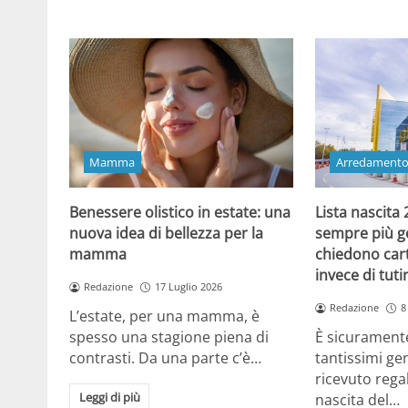
Mamma
Arredament
Benessere olistico in estate: una
Lista nascita
nuova idea di bellezza per la
sempre più gen
mamma
chiedono cart
invece di tut
Redazione
17 Luglio 2026
Redazione
8
L’estate, per una mamma, è
spesso una stagione piena di
È sicuramente
contrasti. Da una parte c’è…
tantissimi gen
ricevuto regal
Leggi di più
nascita del…