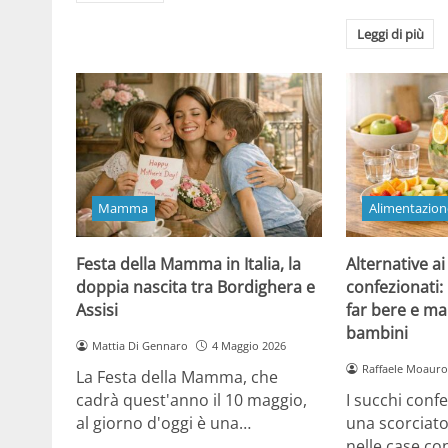
Leggi di più
Mamma
Alimentazion
Festa della Mamma in Italia, la
Alternative ai
doppia nascita tra Bordighera e
confezionati:
Assisi
far bere e ma
bambini
Mattia Di Gennaro
4 Maggio 2026
Raffaele Moauro
La Festa della Mamma, che
cadrà quest'anno il 10 maggio,
I succhi conf
al giorno d'oggi è una…
una scorciat
nelle case co