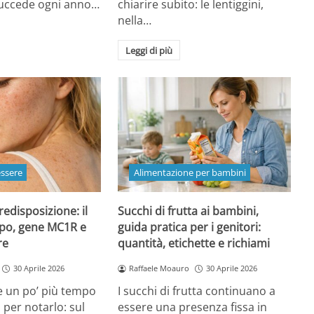
 succede ogni anno…
chiarire subito: le lentiggini,
nella…
Leggi di più
essere
Alimentazione per bambini
redisposizione: il
Succhi di frutta ai bambini,
ipo, gene MC1R e
guida pratica per i genitori:
re
quantità, etichette e richiami
30 Aprile 2026
Raffaele Moauro
30 Aprile 2026
e un po’ più tempo
I succhi di frutta continuano a
a per notarlo: sul
essere una presenza fissa in