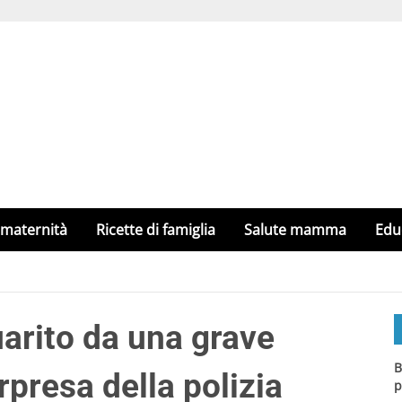
 maternità
Ricette di famiglia
Salute mamma
Edu
uarito da una grave
B
rpresa della polizia
p