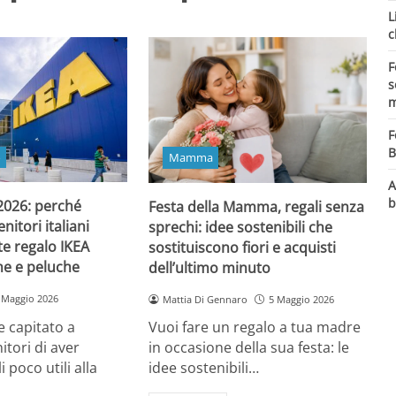
L
c
F
s
m
F
B
o
Mamma
A
b
 2026: perché
Festa della Mamma, regali senza
itori italiani
sprechi: idee sostenibili che
e regalo IKEA
sostituiscono fiori e acquisti
ine e peluche
dell’ultimo minuto
 Maggio 2026
Mattia Di Gennaro
5 Maggio 2026
 capitato a
Vuoi fare un regalo a tua madre
itori di aver
in occasione della sua festa: le
i poco utili alla
idee sostenibili…