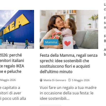
L
c
F
s
m
F
B
o
Mamma
A
b
 2026: perché
Festa della Mamma, regali senza
itori italiani
sprechi: idee sostenibili che
e regalo IKEA
sostituiscono fiori e acquisti
ine e peluche
dell’ultimo minuto
 Maggio 2026
Mattia Di Gennaro
5 Maggio 2026
 capitato a
Vuoi fare un regalo a tua madre
itori di aver
in occasione della sua festa: le
i poco utili alla
idee sostenibili…