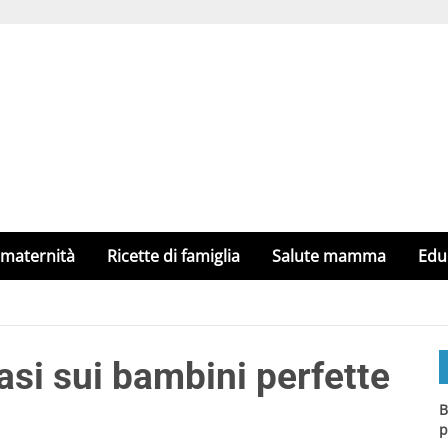
 maternità
Ricette di famiglia
Salute mamma
Edu
rasi sui bambini perfette
B
p