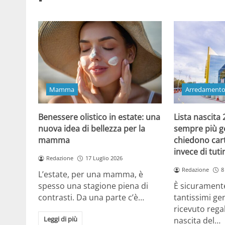
Mamma
Arredament
Benessere olistico in estate: una
Lista nascita
nuova idea di bellezza per la
sempre più gen
mamma
chiedono cart
invece di tut
Redazione
17 Luglio 2026
Redazione
8
L’estate, per una mamma, è
spesso una stagione piena di
È sicuramente
contrasti. Da una parte c’è…
tantissimi gen
ricevuto regal
Leggi di più
nascita del…