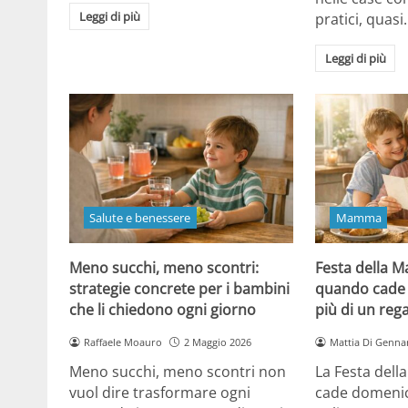
Leggi di più
pratici, quasi
Leggi di più
Salute e benessere
Mamma
Meno succhi, meno scontri:
Festa della 
strategie concrete per i bambini
quando cade 
che li chiedono ogni giorno
più di un reg
Raffaele Moauro
2 Maggio 2026
Mattia Di Genna
Meno succhi, meno scontri non
La Festa del
vuol dire trasformare ogni
cade domenic