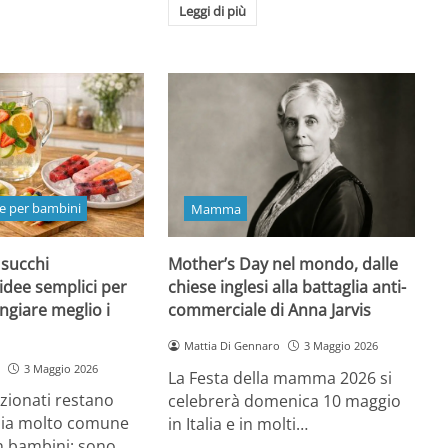
Leggi di più
e per bambini
Mamma
 succhi
Mother’s Day nel mondo, dalle
 idee semplici per
chiese inglesi alla battaglia anti-
ngiare meglio i
commerciale di Anna Jarvis
Mattia Di Gennaro
3 Maggio 2026
3 Maggio 2026
La Festa della mamma 2026 si
ezionati restano
celebrerà domenica 10 maggio
oia molto comune
in Italia e in molti…
n bambini: sono