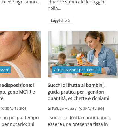
 succede ogni anno…
chiarire subito: le lentiggini,
nella…
Leggi di più
essere
Alimentazione per bambini
redisposizione: il
Succhi di frutta ai bambini,
ipo, gene MC1R e
guida pratica per i genitori:
re
quantità, etichette e richiami
30 Aprile 2026
Raffaele Moauro
30 Aprile 2026
e un po’ più tempo
I succhi di frutta continuano a
a per notarlo: sul
essere una presenza fissa in