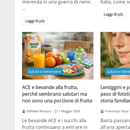
merenda in una guerra di nervi.
Italia, come
…
Leggi di più
Leggi di più
Salute e benessere
Salute e ben
ACE e bevande alla frutta,
Lentiggini e p
perché sembrano salutari ma
peso di fotot
non sono una porzione di frutta
storia familia
Raffaele Moauro
1 Maggio 2026
Francesca Testa
Le bevande ACE e i succhi alla
Basta passar
frutta continuano a entrare in
all’aria apert