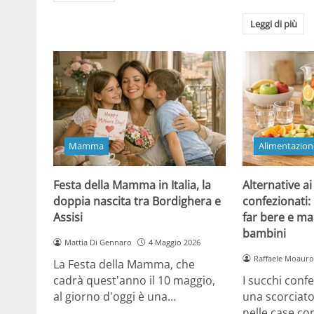
Leggi di più
Mamma
Alimentazion
Festa della Mamma in Italia, la
Alternative ai
doppia nascita tra Bordighera e
confezionati:
Assisi
far bere e ma
bambini
Mattia Di Gennaro
4 Maggio 2026
Raffaele Moauro
La Festa della Mamma, che
cadrà quest'anno il 10 maggio,
I succhi conf
al giorno d'oggi è una…
una scorciat
nelle case co