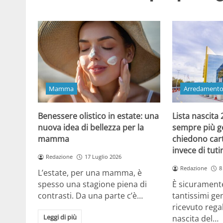
Mamma
Arredament
Benessere olistico in estate: una
Lista nascita
nuova idea di bellezza per la
sempre più gen
mamma
chiedono cart
invece di tut
Redazione
17 Luglio 2026
Redazione
8
L’estate, per una mamma, è
spesso una stagione piena di
È sicuramente
contrasti. Da una parte c’è…
tantissimi gen
ricevuto regal
Leggi di più
nascita del…