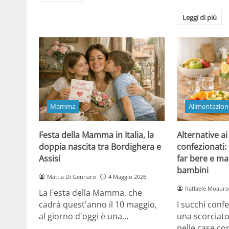
Leggi di più
Mamma
Alimentazion
Festa della Mamma in Italia, la
Alternative ai
doppia nascita tra Bordighera e
confezionati:
Assisi
far bere e ma
bambini
Mattia Di Gennaro
4 Maggio 2026
Raffaele Moauro
La Festa della Mamma, che
cadrà quest'anno il 10 maggio,
I succhi conf
al giorno d'oggi è una…
una scorciat
nelle case co