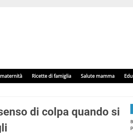
 maternità
Ricette di famiglia
Salute mamma
Edu
 senso di colpa quando si
B
li
p