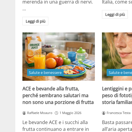
merenda in una guerra di nervi.
Italia, come
…
Leggi di più
Leggi di più
Salute e benessere
Salute e ben
ACE e bevande alla frutta,
Lentiggini e p
perché sembrano salutari ma
peso di fotot
non sono una porzione di frutta
storia familia
Raffaele Moauro
1 Maggio 2026
Francesca Testa
Le bevande ACE e i succhi alla
Basta passar
frutta continuano a entrare in
all’aria apert