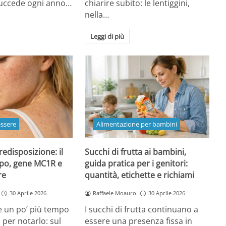
 succede ogni anno…
chiarire subito: le lentiggini,
nella…
Leggi di più
essere
Alimentazione per bambini
redisposizione: il
Succhi di frutta ai bambini,
ipo, gene MC1R e
guida pratica per i genitori:
re
quantità, etichette e richiami
30 Aprile 2026
Raffaele Moauro
30 Aprile 2026
e un po’ più tempo
I succhi di frutta continuano a
a per notarlo: sul
essere una presenza fissa in