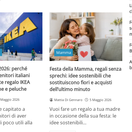
L
c
F
s
m
F
B
o
Mamma
A
b
 2026: perché
Festa della Mamma, regali senza
itori italiani
sprechi: idee sostenibili che
e regalo IKEA
sostituiscono fiori e acquisti
ine e peluche
dell’ultimo minuto
 Maggio 2026
Mattia Di Gennaro
5 Maggio 2026
 capitato a
Vuoi fare un regalo a tua madre
itori di aver
in occasione della sua festa: le
i poco utili alla
idee sostenibili…