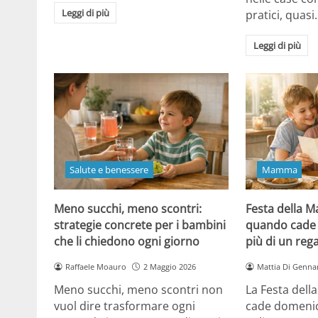
Leggi di più
pratici, quasi
Leggi di più
Salute e benessere
Mamma
Meno succhi, meno scontri:
Festa della 
strategie concrete per i bambini
quando cade 
che li chiedono ogni giorno
più di un reg
Raffaele Moauro
2 Maggio 2026
Mattia Di Genna
Meno succhi, meno scontri non
La Festa del
vuol dire trasformare ogni
cade domenic