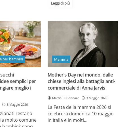
Leggi di più
e per bambini
Mamma
 succhi
Mother’s Day nel mondo, dalle
 idee semplici per
chiese inglesi alla battaglia anti-
ngiare meglio i
commerciale di Anna Jarvis
Mattia Di Gennaro
3 Maggio 2026
3 Maggio 2026
La Festa della mamma 2026 si
ezionati restano
celebrerà domenica 10 maggio
oia molto comune
in Italia e in molti…
n bambini: sono