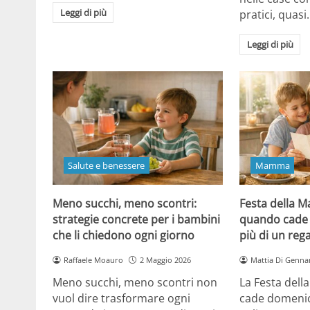
Leggi di più
pratici, quasi
Leggi di più
Salute e benessere
Mamma
Meno succhi, meno scontri:
Festa della 
strategie concrete per i bambini
quando cade 
che li chiedono ogni giorno
più di un reg
Raffaele Moauro
2 Maggio 2026
Mattia Di Genna
Meno succhi, meno scontri non
La Festa del
vuol dire trasformare ogni
cade domenic