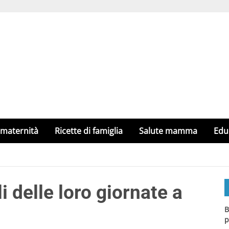
 maternità
Ricette di famiglia
Salute mamma
Edu
i delle loro giornate a
B
p