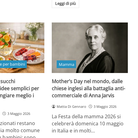
Leggi di più
e per bambini
Mamma
 succhi
Mother’s Day nel mondo, dalle
 idee semplici per
chiese inglesi alla battaglia anti-
ngiare meglio i
commerciale di Anna Jarvis
Mattia Di Gennaro
3 Maggio 2026
3 Maggio 2026
La Festa della mamma 2026 si
ezionati restano
celebrerà domenica 10 maggio
oia molto comune
in Italia e in molti…
n bambini: sono