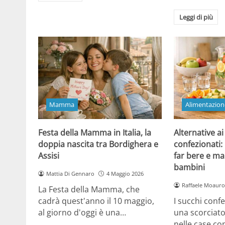
Leggi di più
Mamma
Alimentazion
Festa della Mamma in Italia, la
Alternative ai
doppia nascita tra Bordighera e
confezionati:
Assisi
far bere e ma
bambini
Mattia Di Gennaro
4 Maggio 2026
Raffaele Moauro
La Festa della Mamma, che
cadrà quest'anno il 10 maggio,
I succhi conf
al giorno d'oggi è una…
una scorciat
nelle case co