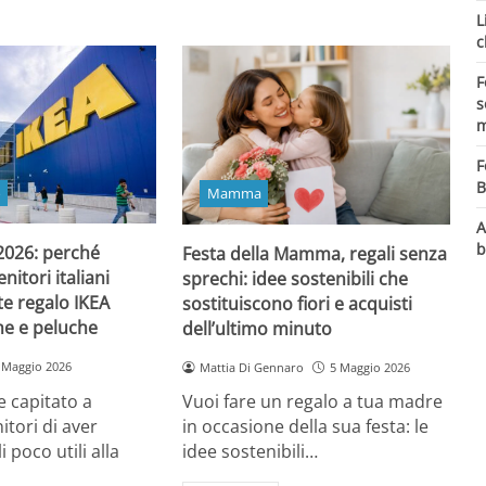
L
c
F
s
m
F
B
o
Mamma
A
b
 2026: perché
Festa della Mamma, regali senza
itori italiani
sprechi: idee sostenibili che
e regalo IKEA
sostituiscono fiori e acquisti
ine e peluche
dell’ultimo minuto
 Maggio 2026
Mattia Di Gennaro
5 Maggio 2026
 capitato a
Vuoi fare un regalo a tua madre
itori di aver
in occasione della sua festa: le
i poco utili alla
idee sostenibili…