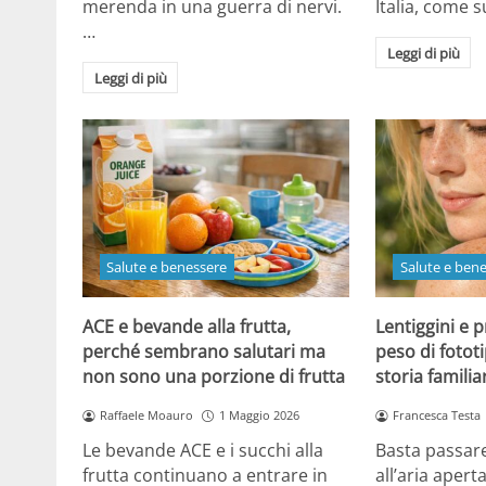
merenda in una guerra di nervi.
Italia, come
…
Leggi di più
Leggi di più
Salute e benessere
Salute e ben
ACE e bevande alla frutta,
Lentiggini e p
perché sembrano salutari ma
peso di fotot
non sono una porzione di frutta
storia familia
Raffaele Moauro
1 Maggio 2026
Francesca Testa
Le bevande ACE e i succhi alla
Basta passar
frutta continuano a entrare in
all’aria apert