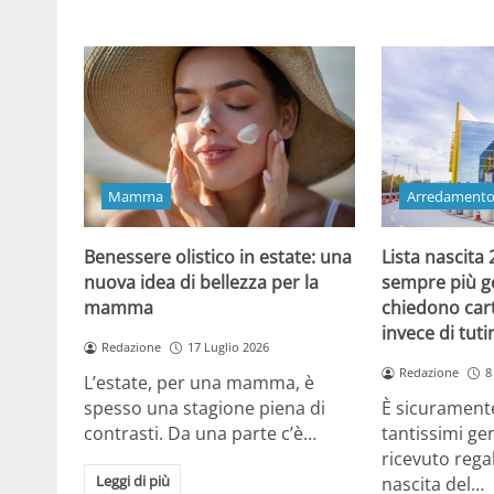
Mamma
Arredament
Benessere olistico in estate: una
Lista nascita
nuova idea di bellezza per la
sempre più gen
mamma
chiedono cart
invece di tut
Redazione
17 Luglio 2026
Redazione
8
L’estate, per una mamma, è
spesso una stagione piena di
È sicuramente
contrasti. Da una parte c’è…
tantissimi gen
ricevuto regal
Leggi di più
nascita del…