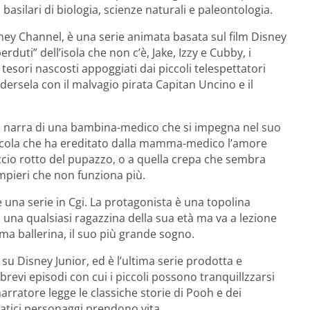
asilari di biologia, scienze naturali e paleontologia.
sney Channel, è una serie animata basata sul film Disney
rduti” dell’isola che non c’è, Jake, Izzy e Cubby, i
 tesori nascosti appoggiati dai piccoli telespettatori
ersela con il malvagio pirata Capitan Uncino e il
e, narra di una bambina-medico che si impegna nel suo
 piccola che ha ereditato dalla mamma-medico l’amore
ccio rotto del pupazzo, o a quella crepa che sembra
mpieri che non funziona più.
è una serie in Cgi. La protagonista è una topolina
i una qualsiasi ragazzina della sua età ma va a lezione
ima ballerina, il suo più grande sogno.
 su Disney Junior, ed è l’ultima serie prodotta e
 brevi episodi con cui i piccoli possono tranquillzzarsi
narratore legge le classiche storie di Pooh e dei
atici personaggi prendono vita.