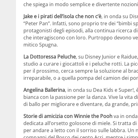
che spiega in modo semplice e divertente nozioni b
Jake e i pirati dell’isola che non c’è
, in onda su Di
“Peter Pan”. Infatti, sono proprio tre dei “bimbi spe
protagonisti degli episodi, alla continua ricerca di
che interagiscono con loro. Purtroppo devono ved
mitico Spugna.
La Dottoressa Peluche
, su Disney Junior e Raidu
studio a curare i giocattoli e i peluche rotti. La
per il prossimo, cerca sempre la soluzione al bra
irreparabile, o a quella pompa del camion dei po
Angelina Ballerina
, in onda su Dea Kids e Super!, 
bianca con la passione per la danza. Vive la vita d
di ballo per migliorare e diventare, da grande, pr
Storie di amicizia con Winnie the Pooh
va in onda
dedicata all’orsetto golosone di miele. Si tratta di
per andare a letto con il sorriso sulle labbra. Un 
compagni del Bosco dei cento Acri, mentre i simp