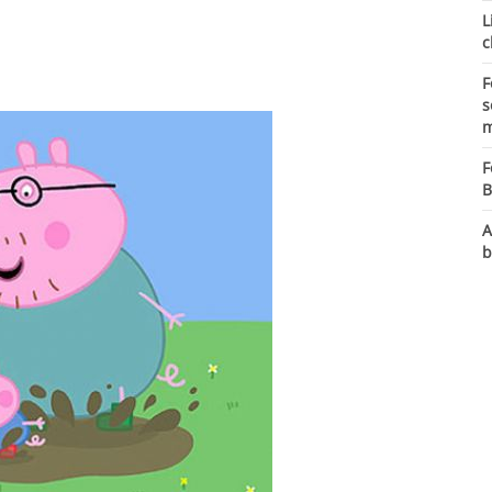
L
c
F
s
m
F
B
A
b