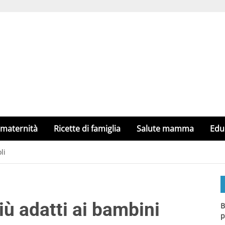
 maternità
Ricette di famiglia
Salute mamma
Edu
li
ù adatti ai bambini
B
p