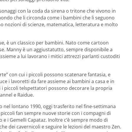
ersonaggi con la coda da sirena o tritone che vivono in
ondo che li circonda come i bambini che li seguono
o nozioni di scienze, matematica, letteratura e molto
due, è un classico per bambini. Nato come cartoon
lese. Manny è un aggiustatutto, sempre disponibile a
ssieme a lui lavorano i mitici attrezzi parlanti custoditi
te” con cui i piccoli possono scatenare fantasia, e
ce i lavoretti da fare assieme ai bambini a casa e in
i i piccoli telspettatori possono decorare la propria
annel e Raidue.
nel lontano 1990, oggi trasferito nel fine-settimana
i piccoli fan sempre nuove storie con i compagni di
 e i Gemelli Capataz. Inoltre c’è sempre modo di
che dei cavernicoli e seguire le lezioni del maestro Zen.