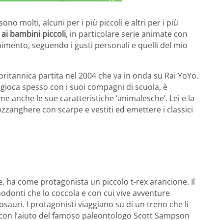
sono molti, alcuni per i più piccoli e altri per i più
 ai bambini piccoli
, in particolare serie animate con
nimento, seguendo i gusti personali e quelli del mio
ritannica partita nel 2004 che va in onda su Rai YoYo.
e gioca spesso con i suoi compagni di scuola, è
 anche le sue caratteristiche ‘animalesche’. Lei e la
ozzanghere con scarpe e vestiti ed emettere i classici
e, ha come protagonista un piccolo t-rex arancione. Il
anodonti che lo coccola e con cui vive avventure
osauri. I protagonisti viaggiano su di un treno che li
 con l’aiuto del famoso paleontologo Scott Sampson