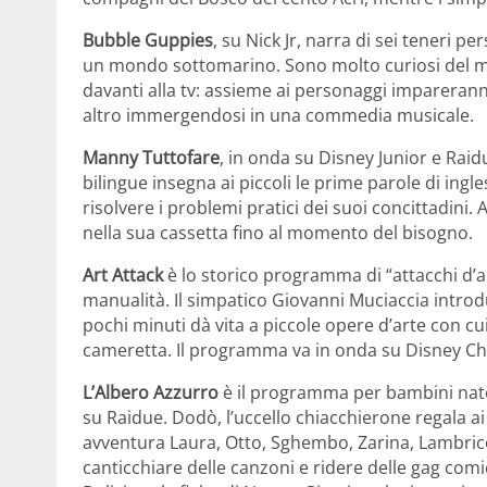
Bubble Guppies
, su Nick Jr, narra di sei teneri p
un mondo sottomarino. Sono molto curiosi del m
davanti alla tv: assieme ai personaggi imparerann
altro immergendosi in una commedia musicale.
Manny Tuttofare
, in onda su Disney Junior e Rai
bilingue insegna ai piccoli le prime parole di ing
risolvere i problemi pratici dei suoi concittadini. A
nella sua cassetta fino al momento del bisogno.
Art Attack
è lo storico programma di “attacchi d’ar
manualità. Il simpatico Giovanni Muciaccia introdu
pochi minuti dà vita a piccole opere d’arte con cu
cameretta. Il programma va in onda su Disney Ch
L’Albero Azzurro
è il programma per bambini nato 
su Raidue. Dodò, l’uccello chiacchierone regala a
avventura Laura, Otto, Sghembo, Zarina, Lambrico
canticchiare delle canzoni e ridere delle gag comi