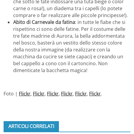
che sotto le fate indossare una tuta beige o color
carne o rosa!), un diadema tra i capelli (lo potete
comprare o far realizzare alle piccole principesse!).
Abito di Carnevale da fatina
: in tutte le fiabe che si
rispettino ci sono delle fatine. Per il costume delle
tre fate madrine di Aurora, la bella addormentata
nel bosco, basterà un vestito dello stesso colore
della nostra immagine (da realizzare con la
macchina da cucire se siete capaci) e creando un
bel cappello a cono con il cartoncino. Non
dimenticate la bacchetta magica!
Foto |
Flickr
,
Flickr
,
Flickr
,
Flickr
,
Flickr
,
Flickr
.
ARTICOLI CORRELATI