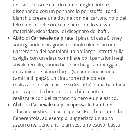
del raso rosso e cucirlo come meglio potete,
disegnando con un pennarello per stoffa i tondi
bianchi), creare una docina con del cartoncino o del
feltro nero, delle orecchie nere con lo stesso
materiale. Ricordatevi di disegnare dei baffi.
Abito di Carnevale da pirata
: i pirati di casa Disney
sono grandi protagonisti di molti film e cartoni.
Basteranno dei pantaloni un po’ larghi, stretti sulla
caviglia con un elastico (infilate poi i pantaloni negli
stivali neri alti, vanno bene anche gli antipioggia),
un camicione bianco largo (va bene anche una
camicia di papà), un cinturone (che potete
realizzare con vecchi pezzi di stoffa) e una bandana
per i capelli. La benda sull’occhio la potete
realizzare con del cartoncino nero e un elastico.
Abito di Carnevale da principessa
: le bambine
adorano vestirsi da principesse. Per il costume da
Cenerentola, ad esempio, suggerisco un abito
azzurro (va bene anche un vestitino estivo, basta