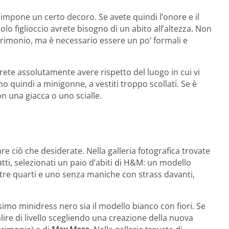
impone un certo decoro. Se avete quindi l’onore e il
lo figlioccio avrete bisogno di un abito all’altezza. Non
trimonio, ma è necessario essere un po’ formali e
rete assolutamente avere rispetto del luogo in cui vi
o quindi a minigonne, a vestiti troppo scollati. Se è
on una giacca o uno scialle.
re ciò che desiderate. Nella galleria fotografica trovate
atti, selezionati un paio d’abiti di H&M: un modello
 tre quarti e uno senza maniche con strass davanti,
issimo minidress nero sia il modello bianco con fiori. Se
ire di livello scegliendo una creazione della nuova