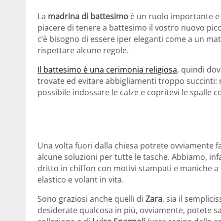
La
madrina di battesimo
è un ruolo importante e 
piacere di tenere a battesimo il vostro nuovo picco
c’è bisogno di essere iper eleganti come a un ma
rispettare alcune regole.
Il battesimo è una cerimonia religiosa
, quindi dov
trovate ed evitare abbigliamenti troppo succinti: n
possibile indossare le calze e copritevi le spalle c
Una volta fuori dalla chiesa potrete ovviamente fa
alcune soluzioni per tutte le tasche. Abbiamo, inf
dritto in chiffon con motivi stampati e maniche a
elastico e volant in vita.
Sono graziosi anche quelli di
Zara
, sia il semplic
desiderate qualcosa in più, ovviamente, potete sal