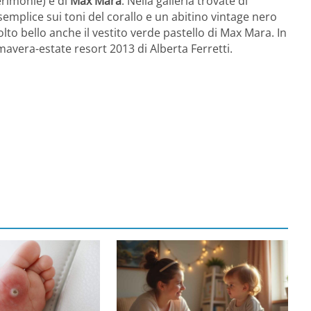
erimonie) e di
Max Mara
. Nella galleria trovate di
mplice sui toni del corallo e un abitino vintage nero
olto bello anche il vestito verde pastello di Max Mara. In
mavera-estate resort 2013 di Alberta Ferretti.