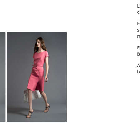
L
c
F
s
m
F
B
A
b