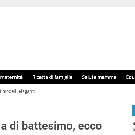
 maternità
Ricette di famiglia
Salute mamma
Edu
i modelli eleganti
na di battesimo, ecco
B
p