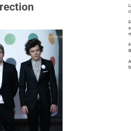
rection
L
c
F
s
m
F
B
A
b