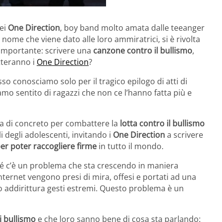
dei
One Direction
, boy band molto amata dalle teeanger
l nome che viene dato alle loro ammiratrici, si è rivolta
 importante: scrivere una
canzone contro il bullismo
,
tteranno i
One Direction
?
sso conosciamo solo per il tragico epilogo di atti di
amo sentito di ragazzi che non ce l’hanno fatta più e
sa di concreto per combattere la
lotta contro il bullismo
li degli adolescenti, invitando i
One Direction
a scrivere
per poter raccogliere firme
in tutto il mondo.
rché c’è un problema che sta crescendo in maniera
nternet vengono presi di mira, offesi e portati ad una
o addirittura gesti estremi. Questo problema è un
di bullismo
e che loro sanno bene di cosa sta parlando: