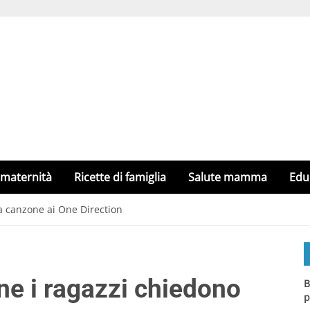
 maternità
Ricette di famiglia
Salute mamma
Edu
na canzone ai One Direction
ine i ragazzi chiedono
B
p