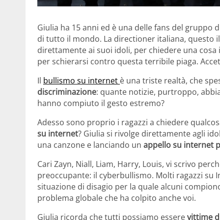
Giulia ha 15 anni ed è una delle fans del gruppo 
di tutto il mondo. La directioner italiana, questo i
direttamente ai suoi idoli, per chiedere una cosa
per schierarsi contro questa terribile piaga. Acce
Il
bullismo su internet
è una triste realtà, che spe
discriminazione
: quante notizie, purtroppo, abbi
hanno compiuto il gesto estremo?
Adesso sono proprio i ragazzi a chiedere qualco
su internet
? Giulia si rivolge direttamente agli ido
una canzone e lanciando un
appello su internet 
Cari Zayn, Niall, Liam, Harry, Louis, vi scrivo pe
preoccupante: il cyberbullismo. Molti ragazzi su I
situazione di disagio per la quale alcuni compion
problema globale che ha colpito anche voi.
Giulia ricorda che tutti possiamo essere
vittime 