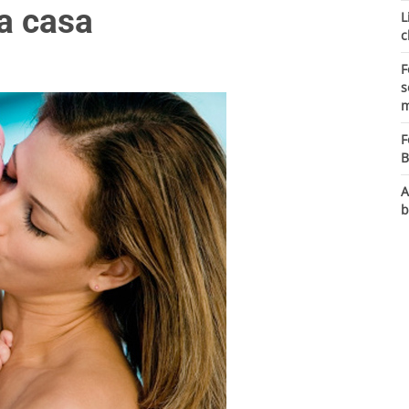
 a casa
L
c
F
s
m
F
B
A
b