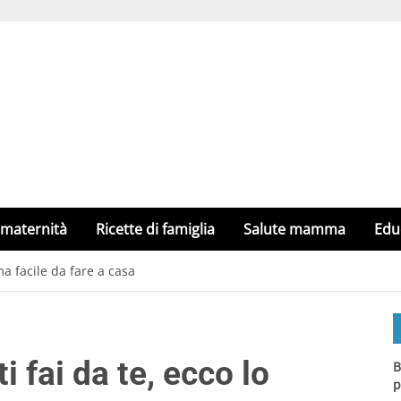
 maternità
Ricette di famiglia
Salute mamma
Edu
a facile da fare a casa
 fai da te, ecco lo
B
p