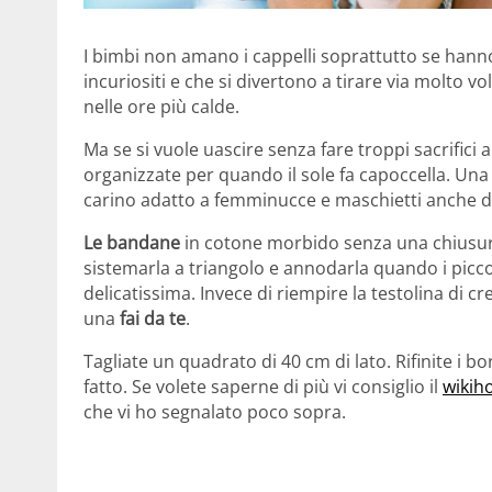
I bimbi non amano i cappelli soprattutto se hanno 
incuriositi e che si divertono a tirare via molto v
nelle ore più calde.
Ma se si vuole uascire senza fare troppi sacrifici a
organizzate per quando il sole fa capoccella. Un
carino adatto a femminucce e maschietti anche di 
Le bandane
in cotone morbido senza una chiusura 
sistemarla a triangolo e annodarla quando i picco
delicatissima. Invece di riempire la testolina di c
una
fai da te
.
Tagliate un quadrato di 40 cm di lato. Rifinite i b
fatto. Se volete saperne di più vi consiglio il
wikih
che vi ho segnalato poco sopra.