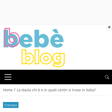
×
/
Home
La doula chi è e in quali centri si trova in Italia?
Cronaca