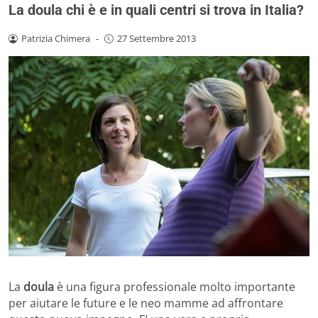
La doula chi è e in quali centri si trova in Italia?
Patrizia Chimera
-
27 Settembre 2013
La
doula
è una figura professionale molto importante
per aiutare le future e le neo mamme ad affrontare