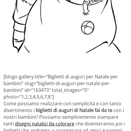
[blogo-gallery title=”Biglietti di auguri per Natale per
bambini” slug=”biglietti-di-auguri-per-natale-per-
bambini” id=”163473″ total_images=”0″
photo=”1,2,3,4,5,6,7,8″]
Come possiamo realizzare con semplicità e con tanto
divertimento i
biglietti di auguri di Natale fai da te
con i
nostri bambini? Possiamo semplicemente stampare
tanti
disegni natalizi da colorare
che diventeranno poi i
biglietti che andremo a consegnare ad amici e parenti