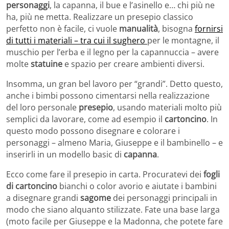
personaggi
, la capanna, il bue e l’asinello e… chi più ne
ha, più ne metta. Realizzare un presepio classico
perfetto non è facile, ci vuole
manualità
, bisogna
fornirsi
di tutti i materiali – tra cui il sughero
per le montagne, il
muschio per l’erba e il legno per la capannuccia – avere
molte
statuine
e spazio per creare ambienti diversi.
Insomma, un gran bel lavoro per “grandi”. Detto questo,
anche i bimbi possono cimentarsi nella realizzazione
del loro personale
presepio
, usando materiali molto più
semplici da lavorare, come ad esempio il
cartoncino
. In
questo modo possono disegnare e colorare i
personaggi – almeno Maria, Giuseppe e il bambinello – e
inserirli in un modello basic di
capanna
.
Ecco come fare il presepio in carta. Procuratevi dei
fogli
di cartoncino
bianchi o color avorio e aiutate i bambini
a disegnare grandi
sagome
dei personaggi principali in
modo che siano alquanto stilizzate. Fate una base larga
(moto facile per Giuseppe e la Madonna, che potete fare