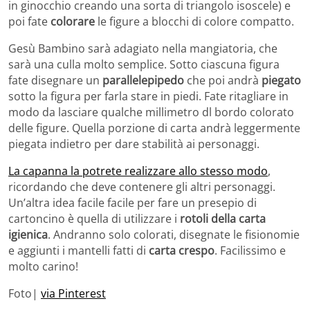
in ginocchio creando una sorta di triangolo isoscele) e
poi fate
colorare
le figure a blocchi di colore compatto.
Gesù Bambino sarà adagiato nella mangiatoria, che
sarà una culla molto semplice. Sotto ciascuna figura
fate disegnare un
parallelepipedo
che poi andrà
piegato
sotto la figura per farla stare in piedi. Fate ritagliare in
modo da lasciare qualche millimetro dl bordo colorato
delle figure. Quella porzione di carta andrà leggermente
piegata indietro per dare stabilità ai personaggi.
La capanna la potrete realizzare allo stesso modo
,
ricordando che deve contenere gli altri personaggi.
Un’altra idea facile facile per fare un presepio di
cartoncino è quella di utilizzare i
rotoli della carta
igienica
. Andranno solo colorati, disegnate le fisionomie
e aggiunti i mantelli fatti di
carta crespo
. Facilissimo e
molto carino!
Foto|
via Pinterest