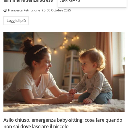
eliminarle senza stress
Cosa cambia
Francesca Petriccione
30 Ottobre 2025
Leggi di più
Asilo chiuso, emergenza baby-sitting: cosa fare quando
non sai dove lasciare il piccolo