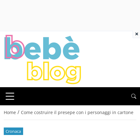
×
/
Home
Come costruire il presepe con i personaggi in cartone
Cronaca